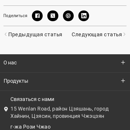
Поделиться
Предыдущая статья
Следующая статья
О нас
Кто мы
Продукты
НИОКР
Бутылочный ПЭТ-гранулят
Связаться с нами
15 Wenlan Road, район Цзяшань, город
Новости и события
Небутылочный ПЭТ-гранулят
Хайнин, Цзясин, провинция Чжэцзян
г-жа Рози Чжао
политика конфиденциальности