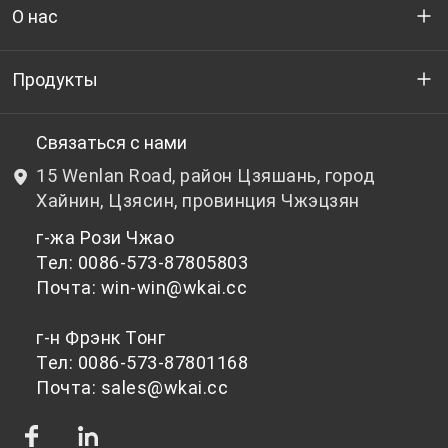
О нас
Кто мы
Продукты
НИОКР
Бутылочный ПЭТ-гранулят
Связаться с нами
15 Wenlan Road, район Цзяшань, город
Новости и события
Небутылочный ПЭТ-гранулят
Хайнин, Цзясин, провинция Чжэцзян
г-жа Рози Чжао
политика конфиденциальности
Тел: 0086-573-87805803
Почта: win-win@wkai.cc
г-н Фрэнк Тонг
Тел: 0086-573-87801168
Почта: sales@wkai.cc