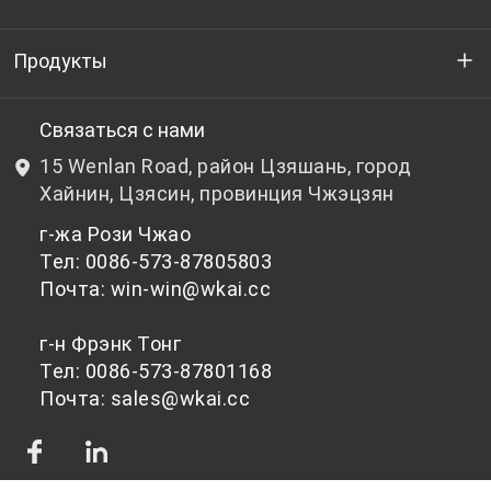
Кто мы
Продукты
НИОКР
Бутылочный ПЭТ-гранулят
Связаться с нами
15 Wenlan Road, район Цзяшань, город
Новости и события
Небутылочный ПЭТ-гранулят
Хайнин, Цзясин, провинция Чжэцзян
г-жа Рози Чжао
политика конфиденциальности
Тел: 0086-573-87805803
Почта: win-win@wkai.cc
г-н Фрэнк Тонг
Тел: 0086-573-87801168
Почта: sales@wkai.cc