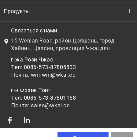
Кто мы
Продукты
НИОКР
Бутылочный ПЭТ-гранулят
Связаться с нами
15 Wenlan Road, район Цзяшань, город
Новости и события
Небутылочный ПЭТ-гранулят
Хайнин, Цзясин, провинция Чжэцзян
г-жа Рози Чжао
политика конфиденциальности
Тел: 0086-573-87805803
Почта: win-win@wkai.cc
г-н Фрэнк Тонг
Тел: 0086-573-87801168
Почта: sales@wkai.cc