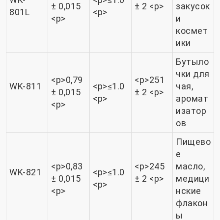
± 0,015
± 2 <р>
закусок
801L
<р>
<р>
и
космет
ики
Бутыло
чки для
<р>0,79
<р>251
WK-811
<р>≤1.0
чая,
± 0,015
± 2 <р>
<р>
аромат
<р>
изатор
ов
Пищево
е
<р>0,83
<р>245
масло,
WK-821
<р>≤1.0
± 0,015
± 2 <р>
медици
<р>
<р>
нские
флакон
ы