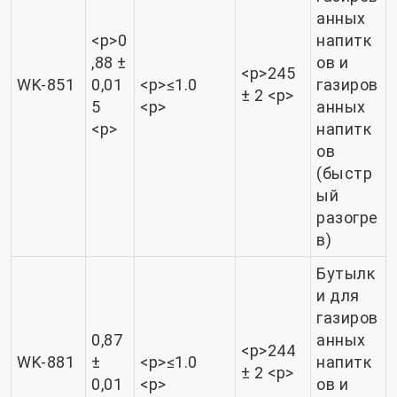
анных
<р>0
напитк
,88 ±
ов и
<р>245
WK-851
0,01
<р>≤1.0
газиров
± 2 <р>
5
<р>
анных
<р>
напитк
ов
(быстр
ый
разогре
в)
Бутылк
и для
газиров
0,87
анных
<р>244
WK-881
±
<р>≤1.0
напитк
± 2 <р>
0,01
<р>
ов и