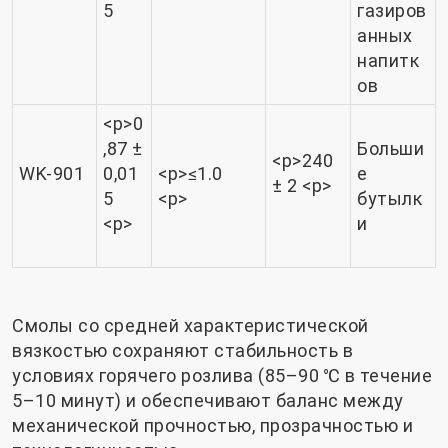
5
газиров
анных
напитк
ов
<р>0
,87 ±
Больши
<р>240
WK-901
0,01
<р>≤1.0
е
± 2 <р>
5
<р>
бутылк
<р>
и
Смолы со средней характеристической
вязкостью сохраняют стабильность в
условиях горячего розлива (85–90 ℃ в течение
5–10 минут) и обеспечивают баланс между
механической прочностью, прозрачностью и