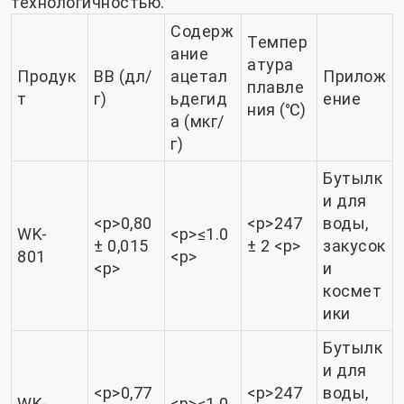
технологичностью.
Содерж
Темпер
ание
атура
Продук
ВВ (дл/
ацетал
Прилож
плавле
т
г)
ьдегид
ение
ния (℃)
а (мкг/
г)
Бутылк
и для
<р>0,80
<р>247
воды,
WK-
<р>≤1.0
± 0,015
± 2 <р>
закусок
801
<р>
<р>
и
космет
ики
Бутылк
и для
<р>0,77
<р>247
воды,
WK-
<р>≤1.0