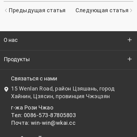
Предыдущая статья
Следующая статья
О нас
Кто мы
Продукты
НИОКР
Бутылочный ПЭТ-гранулят
Связаться с нами
15 Wenlan Road, район Цзяшань, город
Новости и события
Небутылочный ПЭТ-гранулят
Хайнин, Цзясин, провинция Чжэцзян
г-жа Рози Чжао
политика конфиденциальности
Тел: 0086-573-87805803
Почта: win-win@wkai.cc