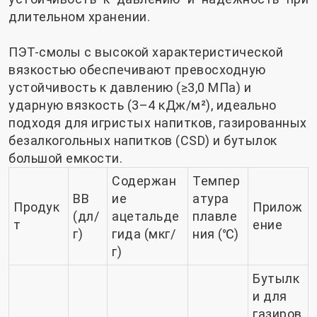
длительном хранении.
ПЭТ-смолы с высокой характеристической
вязкостью обеспечивают превосходную
устойчивость к давлению (≥3,0 МПа) и
ударную вязкость (3–4 кДж/м²), идеально
подходя для игристых напитков, газированных
безалкогольных напитков (CSD) и бутылок
большой емкости.
Содержан
Темпер
ВВ
ие
атура
Продук
Прилож
(дл/
ацетальде
плавле
т
ение
г)
гида (мкг/
ния (℃)
г)
Бутылк
и для
газиров