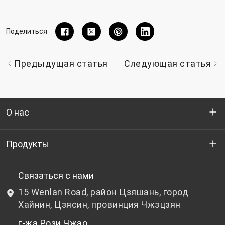
Поделиться
Предыдущая статья
Следующая статья
О нас
Кто мы
Продукты
НИОКР
Бутылочный ПЭТ-гранулят
Связаться с нами
15 Wenlan Road, район Цзяшань, город
Новости и события
Небутылочный ПЭТ-гранулят
Хайнин, Цзясин, провинция Чжэцзян
г-жа Рози Чжао