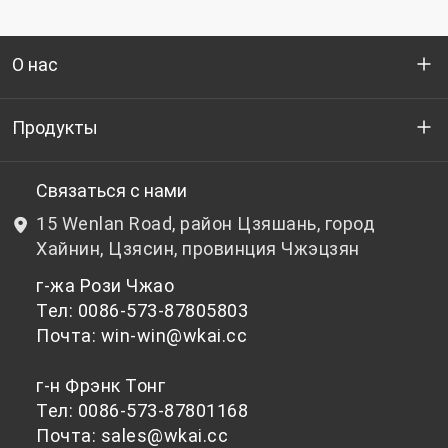
О нас
Кто мы
Продукты
НИОКР
Бутылочный ПЭТ-гранулят
Связаться с нами
15 Wenlan Road, район Цзяшань, город
Новости и события
Небутылочный ПЭТ-гранулят
Хайнин, Цзясин, провинция Чжэцзян
г-жа Рози Чжао
политика конфиденциальности
Тел: 0086-573-87805803
Почта: win-win@wkai.cc
г-н Фрэнк Тонг
Тел: 0086-573-87801168
Почта: sales@wkai.cc