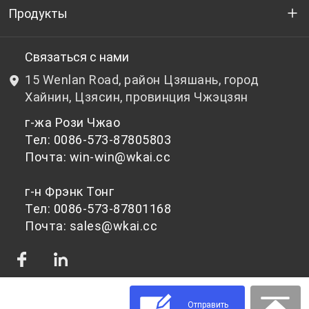
Кто мы
Продукты
НИОКР
Бутылочный ПЭТ-гранулят
Связаться с нами
15 Wenlan Road, район Цзяшань, город
Новости и события
Небутылочный ПЭТ-гранулят
Хайнин, Цзясин, провинция Чжэцзян
г-жа Рози Чжао
политика конфиденциальности
Тел: 0086-573-87805803
Почта: win-win@wkai.cc
г-н Фрэнк Тонг
Тел: 0086-573-87801168
Почта: sales@wkai.cc
Отправить