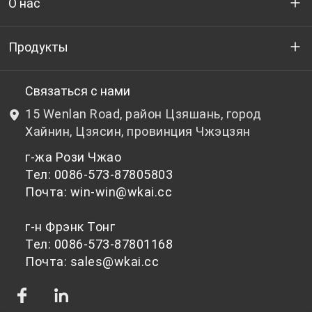
О нас
Кто мы
Продукты
НИОКР
Бутылочный ПЭТ-гранулят
Связаться с нами
15 Wenlan Road, район Цзяшань, город
Новости и события
Небутылочный ПЭТ-гранулят
Хайнин, Цзясин, провинция Чжэцзян
г-жа Рози Чжао
политика конфиденциальности
Тел: 0086-573-87805803
Почта: win-win@wkai.cc
г-н Фрэнк Тонг
Тел: 0086-573-87801168
Почта: sales@wkai.cc