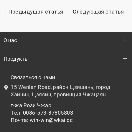
Предыдущая статья
Следующая статья
О нас
Кто мы
Продукты
НИОКР
Бутылочный ПЭТ-гранулят
Связаться с нами
15 Wenlan Road, район Цзяшань, город
Новости и события
Небутылочный ПЭТ-гранулят
Хайнин, Цзясин, провинция Чжэцзян
г-жа Рози Чжао
политика конфиденциальности
Тел: 0086-573-87805803
Почта: win-win@wkai.cc