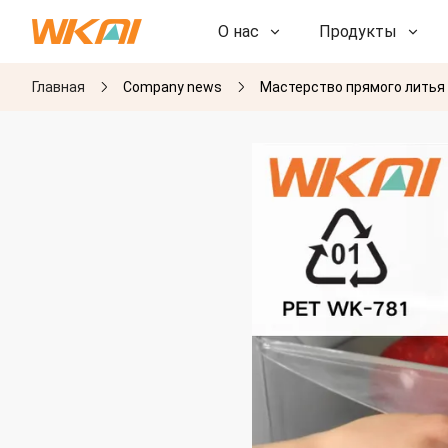
О нас
Продукты
Главная
Company news
Мастерство прямого литья
НИОКР
НИОКР
Наша фабрика
Наша фабрика
История
История
Награды
Награды
Дочерние компании
Дочерние компании