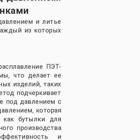
енками
давлением и литье
каждый из которых
расплавление ПЭТ-
ы, что делает ее
ых изделий, таких
етод подчеркивает
ье под давлением с
давлением, которая
е как бутылки для
ного производства
эффективность и