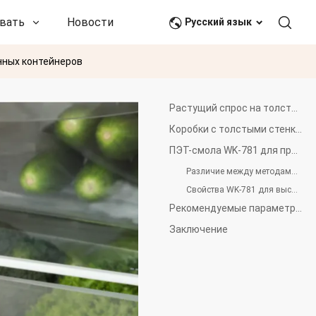
вать
Новости и события
Связаться с нами
Русский язык
нных контейнеров
Растущий спрос на толстостенные контейнеры
Коробки с толстыми стенками из ПЭТ и из других материалов: краткое сравнение
ПЭТ-смола WK-781 для прямого литья под давлением: достижение прозрачности с толстыми стенками
Различие между методами литья под давлением
Свойства WK-781 для высококачественного производства
Рекомендуемые параметры обработки для ПЭТ-смолы WK-781
Заключение