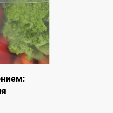
ением:
ля