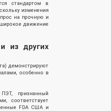
ится стандартом в
оскольку изменения
спрос на прочную и
 широкое движение
и из других
та) демонстрируют
алами, особенно в
 ПЭТ, признанный
и, соответствует
вленные FDA США и