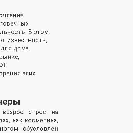
очтения
лговечных
льность. В этом
т известность,
 для дома.
рынке,
ПЭТ
орения этих
йнеры
 возрос спрос на
ах, как косметика,
ногом обусловлен