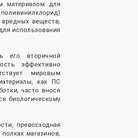
м материалом для
(поливинилхлорид)
 вредных веществ,
для использования
ь его вторичной
ность эффективно
тствует мировым
материалы, как ПС
отки, часто внося
ся биологическому
сти, превосходная
полках магазинов,