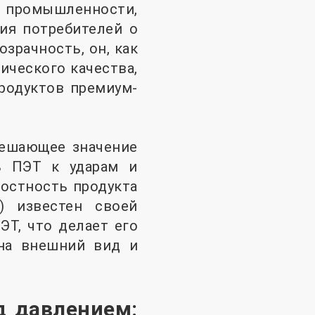
й промышленности,
ия потребителей о
зрачность, он, как
ического качества,
родуктов премиум-
решающее значение
ть ПЭТ к ударам и
остность продукта
) известен своей
ЭТ, что делает его
на внешний вид и
д давлением: