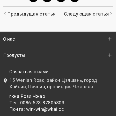
Предыдущая статья
Следующая статья
О нас
Кто мы
Продукты
НИОКР
Бутылочный ПЭТ-гранулят
Связаться с нами
15 Wenlan Road, район Цзяшань, город
Новости и события
Небутылочный ПЭТ-гранулят
Хайнин, Цзясин, провинция Чжэцзян
г-жа Рози Чжао
политика конфиденциальности
Тел: 0086-573-87805803
Почта: win-win@wkai.cc