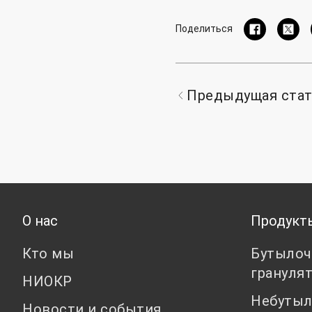
Поделиться
Предыдущая ста
О нас
Продукт
Кто мы
Бутылоч
грануля
НИОКР
Небутыл
Новости и события