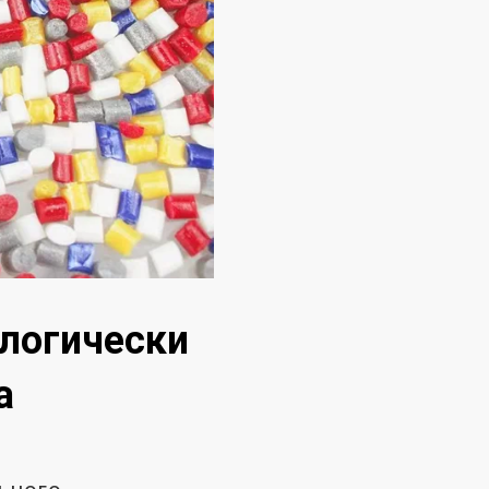
ологически
а