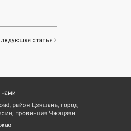
Следующая статья
 нами
Road, район Цзяшань, город
ясин, провинция Чжэцзян
 Чжао