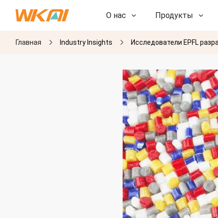
О нас
Продукты
Главная
Industry Insights
Исследователи EPFL разр
НИОКР
НИОКР
Наша фабрика
Наша фабрика
История
История
Награды
Награды
Дочерние компании
Дочерние компании