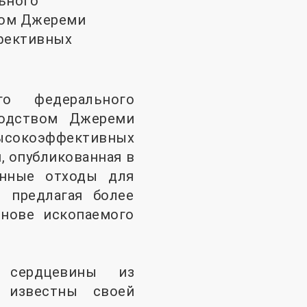
ьного
твом Джереми
фективных
о федерального
водством Джереми
сокоэффективных
, опубликованная в
венные отходы для
, предлагая более
снове ископаемого
 сердцевины из
 известны своей