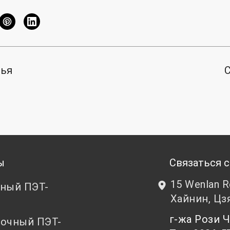
тья
ы
Связаться с
15 Wenlan 
ный ПЭТ-
Хайнин, Цз
т
г-жа Рози
очный ПЭТ-