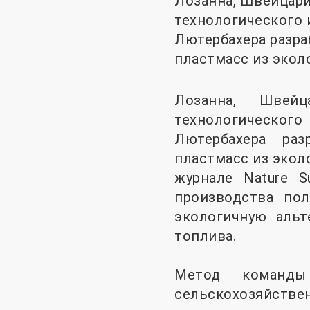
Лозанна, Швейцар
технологического 
Лютербахера разр
пластмасс из экол
Лозанна, Швейц
технологическог
Лютербахера ра
пластмасс из экол
журнале Nature Su
производства пол
экологичную альт
топлива.
Метод команды
сельскохозяйст