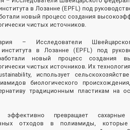
ия – Исследователи Швейцарского федерал
института в Лозанне (EPFL) под руководс
аботали новый процесс создания высокоэф
огически чистых источников.
ария – Исследователи Швейцарског
о института в Лозанне (EPFL) под руко
зработали новый процесс создания вы
огически чистых источников. Их технология
stainability, использует сельскохозяйст
иамидов биологического происхождения
ернативу традиционным пластикам на о
 эффективно превращает сахарные
венных отходов в полиамиды, которые