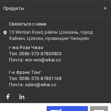
Кто мы
Продукты
НИОКР
Бутылочный ПЭТ-гранулят
Связаться с нами
15 Wenlan Road, район Цзяшань, город
Новости и события
Небутылочный ПЭТ-гранулят
Хайнин, Цзясин, провинция Чжэцзян
г-жа Рози Чжао
политика конфиденциальности
Тел: 0086-573-87805803
Почта: win-win@wkai.cc
г-н Фрэнк Тонг
Тел: 0086-573-87801168
Почта: sales@wkai.cc