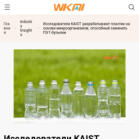
Industr
Гла
Исследователи KAIST разрабатывают пластик на
y
вна
основе микроорганизмов, способный заменить
Insight
я
ПЭТ-бутылки
s
Исследователи KAIST