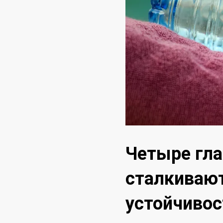
Четыре гл
сталкивают
устойчивос