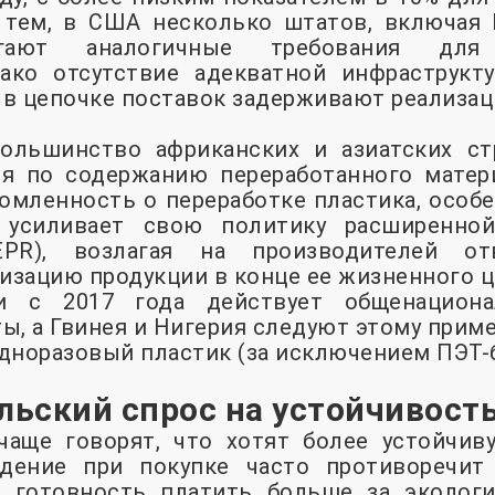
 тем, в США несколько штатов, включая
гают аналогичные требования для 
ако отсутствие адекватной инфраструкт
в цепочке поставок задерживают реализац
ольшинство африканских и азиатских с
ия по содержанию переработанного матери
омленность о переработке пластика, особ
 усиливает свою политику расширенной
EPR), возлагая на производителей от
лизацию продукции в конце ее жизненного 
и с 2017 года действует общенацион
ы, а Гвинея и Нигерия следуют этому приме
дноразовый пластик (за исключением ПЭТ-
льский спрос на устойчивост
чаще говорят, что хотят более устойчиву
дение при покупке часто противоречит
готовность платить больше за экологи