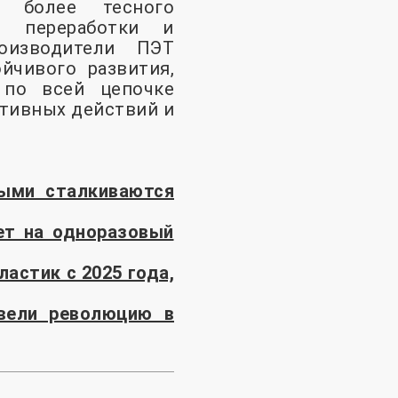
 более тесного
и переработки и
оизводители ПЭТ
йчивого развития,
 по всей цепочке
ктивных действий и
рыми сталкиваются
ет на одноразовый
астик с 2025 года,
вели революцию в