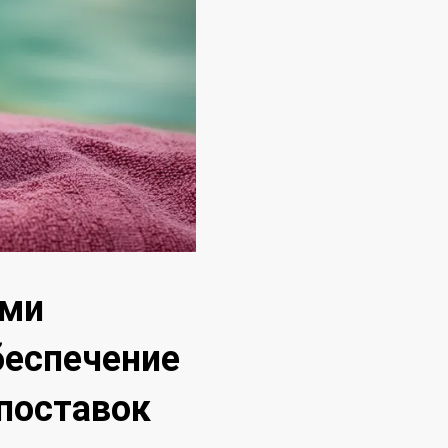
ыми
беспечение
 поставок