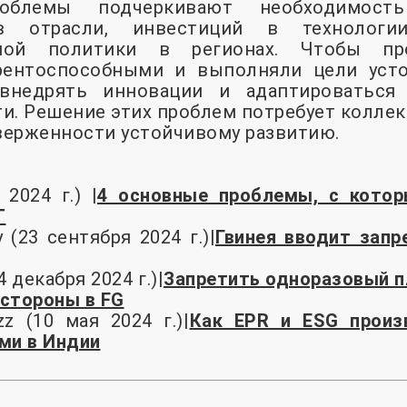
блемы подчеркивают необходимость
 в отрасли, инвестиций в технологи
анной политики в регионах. Чтобы пр
рентоспособными и выполняли цели усто
внедрять инновации и адаптироваться
и. Решение этих проблем потребует колле
верженности устойчивому развитию.
2024 г.) |
4 основные проблемы, с кото
Т
 (23 сентября 2024 г.)|
Гвинея вводит запр
4 декабря 2024 г.)|
Запретить одноразовый пл
стороны в FG
zz (10 мая 2024 г.)|
Как EPR и ESG произ
ми в Индии