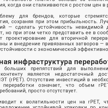
я, когда они сталкиваются с ростом цен в 
блему для брендов, которые стремят
тия, сохраняя при этом прибыльность. Лу
ий — сделать устойчивость невидимой 
ат, но при этом четко представить ее в со
 проектирование для вторичной перераб
ны и внедрение привязанных затворов — в
устойчивости с экономической эффективн
нная инфраструктура перерабо
 больших препятствий для выполнени
 контенту является недостаточный до
ЭТ (rPET). Отсутствие инвестиций в необ
у переработки означает, что объем rPE
ребований, просто отсутствует.
водит к волатильности цен на rPET, ч
редложение устойчивой упаковки по ко