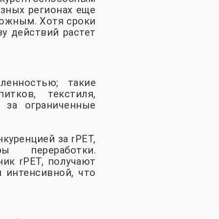
азных регионах еще
ожным. Хотя сроки
у действий растет
ленностью; такие
итков, текстиля,
т за ограниченные
куренцией за rPET,
ы переработки.
ик rPET, получают
 интенсивной, что