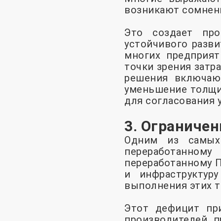
возникают сомнени
Это создает про
устойчивого разви
многих предприят
точки зрения затр
решения включают
уменьшение толщи
для согласования 
3. Ограниче
Одним из самых
переработанному
переработанному П
и инфраструктур
выполнения этих т
Этот дефицит при
производителей п