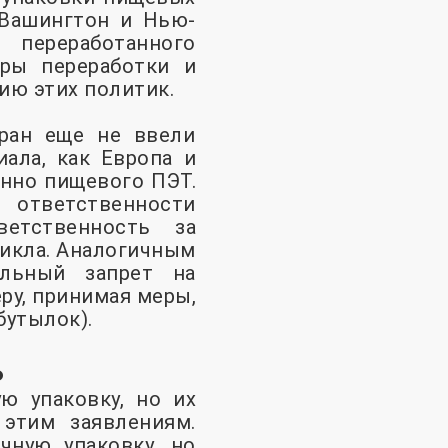
 Вашингтон и Нью-
переработанного
уры переработки и
ию этих политик.
тран еще не ввели
ала, как Европа и
енно пищевого ПЭТ.
 ответственности
ветственность за
цикла. Аналогичным
альный запрет на
ру, принимая меры,
бутылок).
ь
ю упаковку, но их
 этим заявлениям.
чную упаковку, но