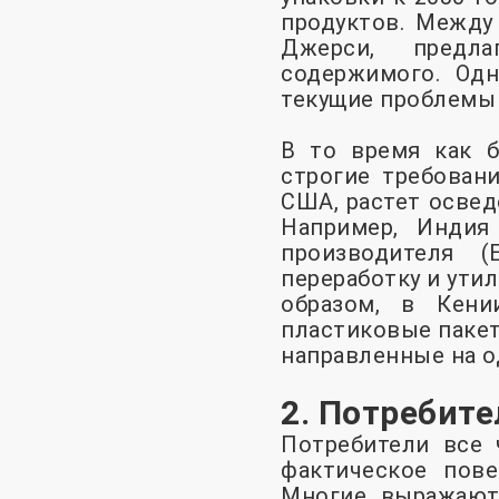
продуктов. Между
Джерси, предла
содержимого. Одн
текущие проблемы 
В то время как б
строгие требован
США, растет освед
Например, Индия
производителя (
переработку и ути
образом, в Кени
пластиковые пакет
направленные на о
2. Потребите
Потребители все 
фактическое пове
Многие выражают 