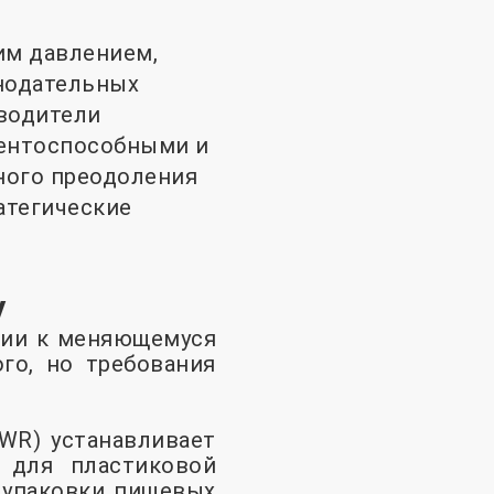
им давлением,
онодательных
водители
рентоспособными и
ного преодоления
атегические
у
ции к меняющемуся
го, но требования
WR) устанавливает
 для пластиковой
я упаковки пищевых