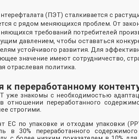
нтерефталата (ПЭТ) сталкивается с растущ
ется с рядом меняющихся проблем. От зак
еняющихся требований потребителей произ
тущим давлением, чтобы оставаться конку
елям устойчивого развития. Для эффектив
ющее значение имеют сотрудничество, стр
ая отраслевая политика.
я к переработанному контент
Т уже знакомы с необходимостью адапта
 в отношении переработанного содержимо
лее строгими.
т ЕС по упаковке и отходам упаковки (PP
ель в 30% переработанного содержимого
оду, с более низким показателем в 10% дл