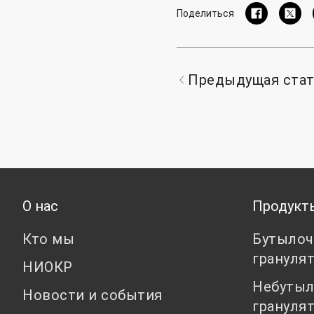
Поделиться
Предыдущая ста
О нас
Продукт
Кто мы
Бутылоч
грануля
НИОКР
Небутыл
Новости и события
грануля