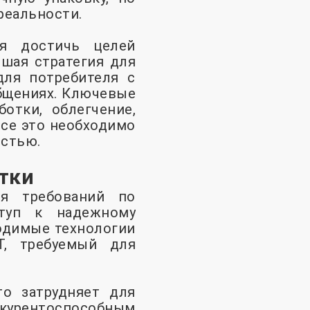
реальности.
ся достичь целей
чшая стратегия для
для потребителя с
общениях. Ключевые
отки, облегчение,
се это необходимо
остью.
тки
я требований по
ступ к надежному
ходимые технологии
T, требуемый для
то затрудняет для
нкурентоспособным