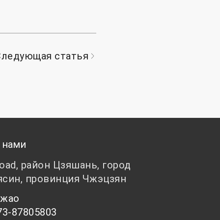
Следующая статья
 нами
Road, район Цзяшань, город
ясин, провинция Чжэцзян
 Чжао
73-87805803