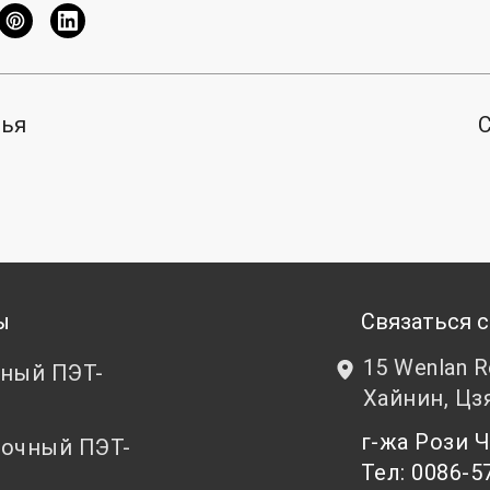
тья
ы
Связаться с
15 Wenlan 
ный ПЭТ-
Хайнин, Цз
т
г-жа Рози
очный ПЭТ-
Тел: 0086-5
т