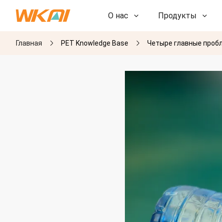
О нас
Продукты
Главная
PET Knowledge Base
Четыре главные пробл
НИОКР
НИОКР
Наша фабрика
Наша фабрика
История
История
Награды
Награды
Дочерние компании
Дочерние компании