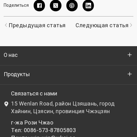
Поделиться
Предыдущая статья
Следующая статья
О нас
Кто мы
Продукты
НИОКР
Бутылочный ПЭТ-гранулят
Связаться с нами
15 Wenlan Road, район Цзяшань, город
Новости и события
Небутылочный ПЭТ-гранулят
Хайнин, Цзясин, провинция Чжэцзян
г-жа Рози Чжао
политика конфиденциальности
Тел: 0086-573-87805803