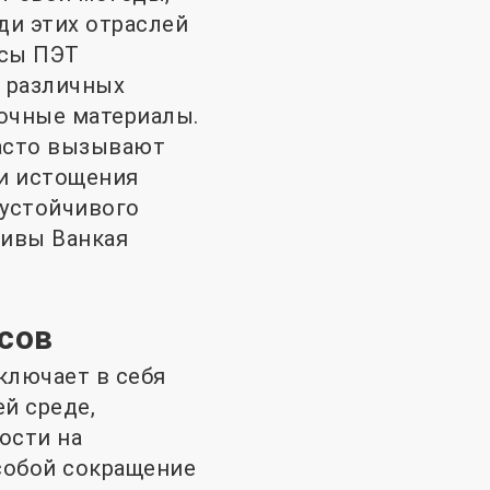
ди этих отраслей
псы ПЭТ
 различных
вочные материалы.
асто вызывают
и истощения
 устойчивого
тивы Ванкая
сов
ключает в себя
й среде,
ости на
 собой сокращение