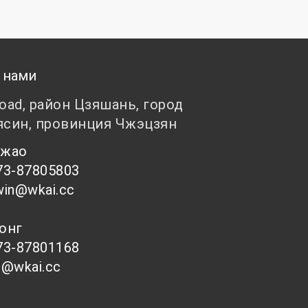
 нами
Road, район Цзяшань, город
ясин, провинция Чжэцзян
 Чжао
73-87805803
win@wkai.cc
Тонг
73-87801168
s@wkai.cc