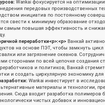
урсов:
Wankai фокусируется на оптимизаци
внедрения передовых производственных те
редством инициатив по постоянному совер
тся свести к минимуму образование отходо
ем самым повышая эффективность и снижая
ду.
ричной переработки
<р>:<р>
Ванкай активно
дуктов на основе ПЭТ, чтобы замкнуть цикл
свалки или загрязнение океанов. Сотруднич
ми сторонами по всей цепочке создания с
ереработчиков и политиков, Ванкай стреми
отки и создать циркулярную экономику для
разработки:
Wankai инвестирует в исследова
льтернативные материалы и технологии, пр
ения. Сюда входит разработка полимеров 
экологически чистых добавок и инновацио