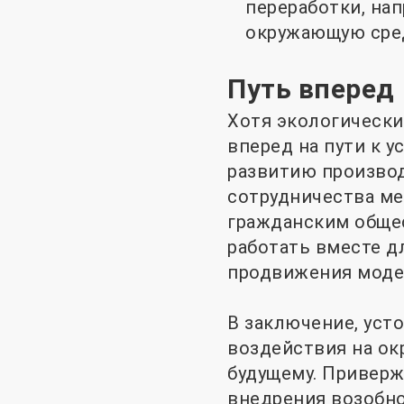
переработки, на
окружающую сре
Путь вперед
Хотя экологически
вперед на пути к 
развитию производ
сотрудничества м
гражданским обще
работать вместе д
продвижения модел
В заключение, уст
воздействия на ок
будущему. Привер
внедрения возобно