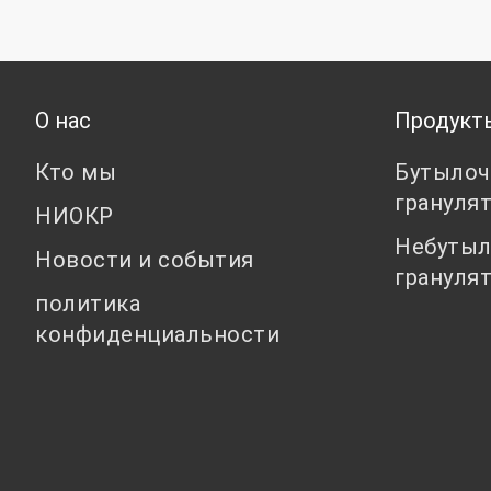
О нас
Продукт
Кто мы
Бутылоч
грануля
НИОКР
Небутыл
Новости и события
грануля
политика
конфиденциальности