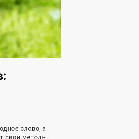
в:
одное слово, а
т свои методы,