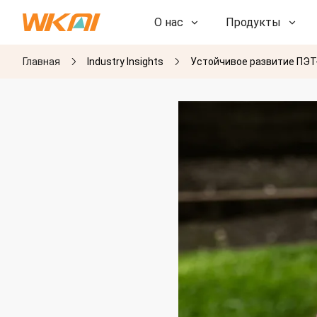
О нас
Продукты
Главная
Industry Insights
Устойчивое развитие ПЭТ
НИОКР
НИОКР
Наша фабрика
Наша фабрика
История
История
Награды
Награды
Дочерние компании
Дочерние компании