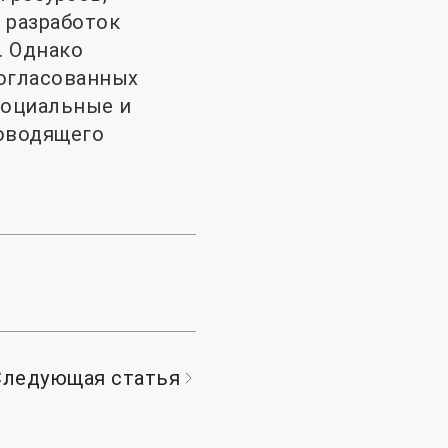
 разработок
. Однако
согласованных
социальные и
ководящего
Следующая статья