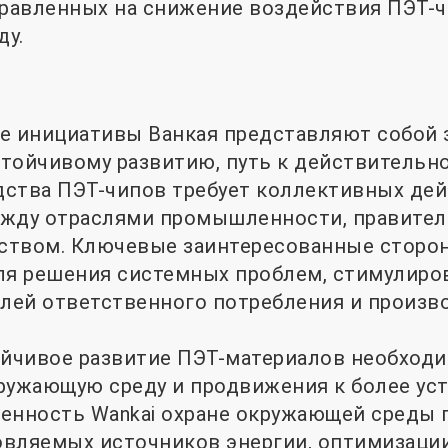
правленных на снижение воздействия ПЭТ-ч
ду.
е инициативы Ванкая представляют собой 
устойчивому развитию, путь к действительн
ства ПЭТ-чипов требует коллективных дей
ежду отраслями промышленности, правител
ством. Ключевые заинтересованные стор
ля решения системных проблем, стимулиро
ей ответственного потребления и произво
ойчивое развитие ПЭТ-материалов необход
ружающую среду и продвижения к более ус
женность Wankai охране окружающей среды
вляемых источников энергии, оптимизации