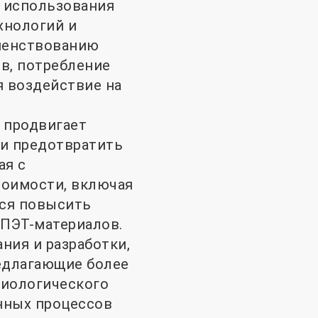
и использования
хнологий и
шенствованию
в, потребление
 воздействие на
 продвигает
 и предотвратить
ая с
тоимости, включая
тся повысить
 ПЭТ-материалов.
ния и разработки,
едлагающие более
биологического
нных процессов