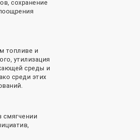
ов, сохранение
 поощрения
м топливе и
ого, утилизация
ужающей среды и
ако среди этих
ований.
в смягчении
нициатив,