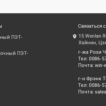
ы
Связаться с
15 Wenlan 
ный ПЭТ-
Хайнин, Цз
т
г-жа Рози
очный ПЭТ-
Тел: 0086-5
т
Почта: win-
г-н Фрэнк 
Тел: 0086-5
Почта: sale