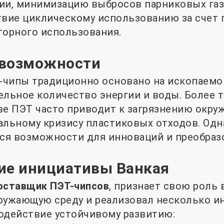
ии, минимизацию выбросов парниковых газ
твие циклическому использованию за счет
торного использования.
 возможности
-чипы традиционно основано на ископаемо
ельное количество энергии и воды. Более т
ве ПЭТ часто приводит к загрязнению окр
альному кризису пластиковых отходов. Одн
ся возможности для инноваций и преобраз
ие инициативы Ванкая
оставщик ПЭТ-чипсов
, признает свою роль 
ружающую среду и реализовал несколько и
одействие устойчивому развитию: