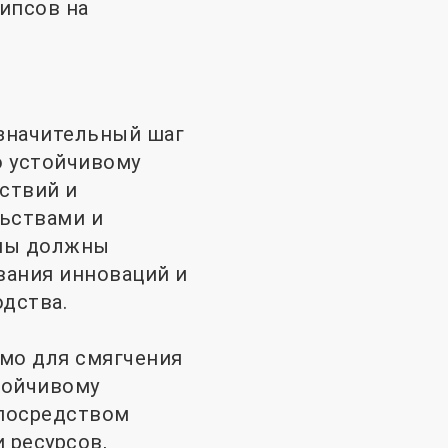
ипсов на
значительный шаг
о устойчивому
ствий и
ьствами и
оны должны
вания инноваций и
дства.
имо для смягчения
тойчивому
 посредством
 ресурсов,