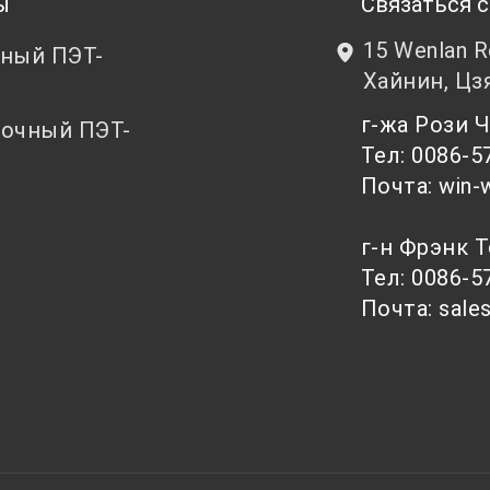
ы
Связаться с
15 Wenlan 
ный ПЭТ-
Хайнин, Цз
т
г-жа Рози
очный ПЭТ-
Тел: 0086-5
т
Почта: win-
г-н Фрэнк 
Тел: 0086-5
Почта: sale