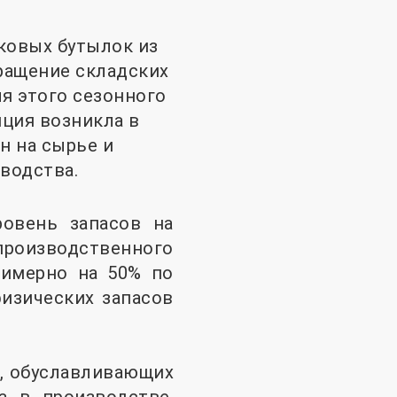
ковых бутылок из
ращение складских
я этого сезонного
ция возникла в
н на сырье и
водства.
ровень запасов на
производственного
римерно на 50% по
изических запасов
, обуславливающих