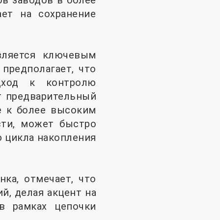
в заводов в более
ает на сохранение
вляется ключевым
предполагает, что
дход к контролю
т предварительный
е к более высоким
сти, может быстро
 цикла накопления
нка, отмечает, что
й, делая акцент на
 в рамках цепочки