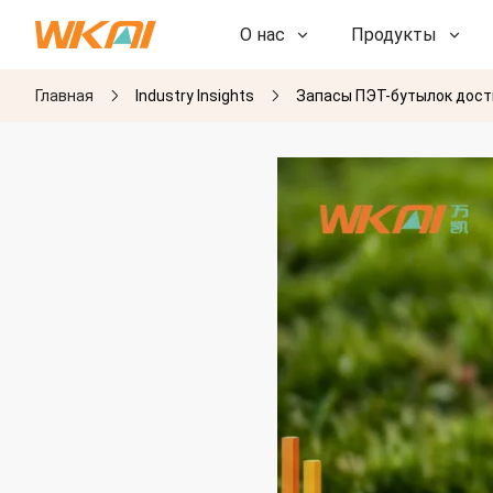
О нас
Продукты
Главная
Industry Insights
Запасы ПЭТ-бутылок дост
НИОКР
НИОКР
Наша фабрика
Наша фабрика
История
История
Награды
Награды
Дочерние компании
Дочерние компании