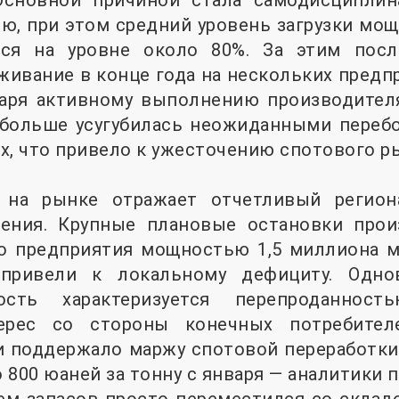
Основной причиной стала самодисциплин
ю, при этом средний уровень загрузки мо
тся на уровне около 80%. За этим посл
живание в конце года на нескольких предп
даря активному выполнению производите
 больше усугубилась неожиданными перебо
х, что привело к ужесточению спотового р
я на рынке отражает отчетливый регион
ения. Крупные плановые остановки прои
го предприятия мощностью 1,5 миллиона м
 привели к локальному дефициту. Одно
ость характеризуется перепроданнос
ерес со стороны конечных потребител
 и поддержало маржу спотовой переработк
о 800 юаней за тонну с января — аналитики