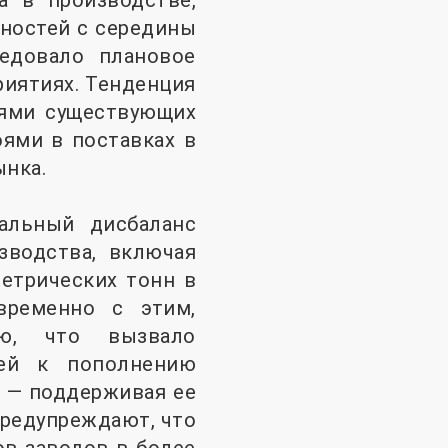
а в производстве,
щностей с середины
едовало плановое
риятиях. Тенденция
лями существующих
ями в поставках в
ынка.
альный дисбаланс
зводства, включая
етрических тонн в
временно с этим,
тью, что вызвало
ей к пополнению
и — поддерживая ее
 предупреждают, что