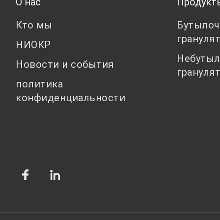
О нас
Продукт
Кто мы
Бутылоч
грануля
НИОКР
Небутыл
Новости и события
грануля
политика
конфиденциальности