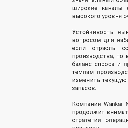
значительный объе
широкие каналы с
высокого уровня о
Устойчивость ны
вопросом для наб
если отрасль с
производства, то
баланс спроса и 
темпам производс
изменить текущую 
запасов.
Компания Wankai N
продолжит внимате
стратегии операц