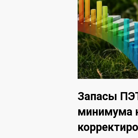
Запасы ПЭТ
минимума н
корректиро