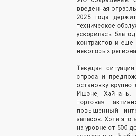
это сокращение. 
введенная отрасль
2025 года держи
техническое обслу
ускорилась благо
контрактов и еще
некоторых региона
Текущая ситуаци
спроса и предлож
остановку крупно
Ишэне, Хайнань,
торговая активн
повышенный инт
запасов. Хотя это
на уровне от 500 д