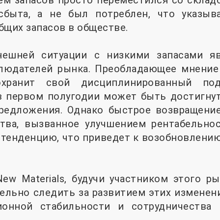
м запасов просто переместился со складо
быта, а не был потреблен, что указыв
бщих запасов в обществе.
нешней ситуации с низкими запасами я
людателей рынка. Преобладающее мнение 
охранит свой дисциплинированный по
 в первом полугодии может быть достигну
предложения. Однако быстрое возвращени
тва, вызванное улучшением рентабельно
тенденцию, что приведет к возобновлению
ew Materials, будучи участником этого ры
льно следить за развитием этих изменени
ионной стабильности и сотрудничества