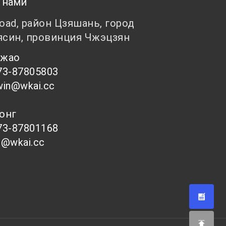
 нами
Road, район Цзяшань, город
ясин, провинция Чжэцзян
 Чжао
73-87805803
win@wkai.cc
Тонг
73-87801168
s@wkai.cc