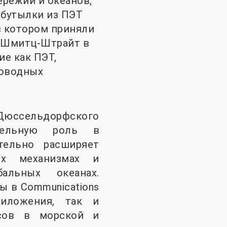
ережий и океанов,
 бутылки из ПЭТ
в котором приняли
т Шмитц-Штрайт в
ие как ПЭТ,
ководных
юссельдорфского
тельную роль в
тельно расширяет
ых механизмах и
льных океанах.
ы в Communications
риложения, так и
ссов в морской и