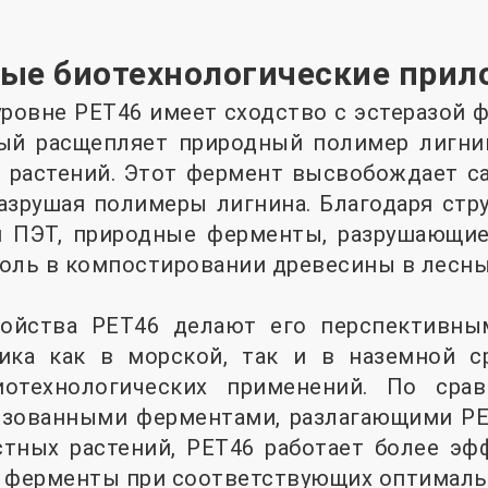
ые биотехнологические при
ровне PET46 имеет сходство с эстеразой 
ый расщепляет природный полимер лигни
 растений. Этот фермент высвобождает са
разрушая полимеры лигнина. Благодаря стр
 ПЭТ, природные ферменты, разрушающие
оль в компостировании древесины в лесны
войства PET46 делают его перспективны
ика как в морской, так и в наземной с
иотехнологических применений. По сра
изованными ферментами, разлагающими PE
тных растений, PET46 работает более эфф
 ферменты при соответствующих оптималь