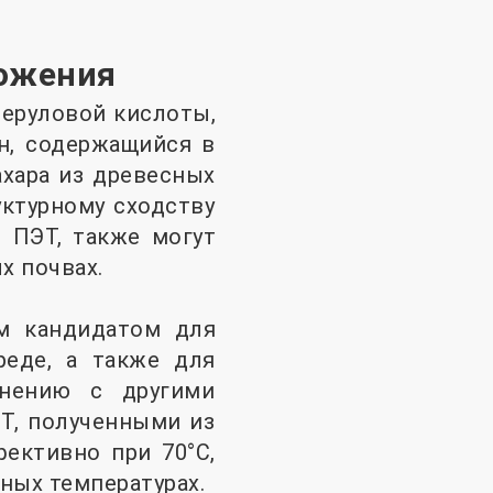
ложения
феруловой кислоты,
н, содержащийся в
хара из древесных
уктурному сходству
 ПЭТ, также могут
х почвах.
м кандидатом для
реде, а также для
внению с другими
T, полученными из
ективно при 70°C,
ных температурах.