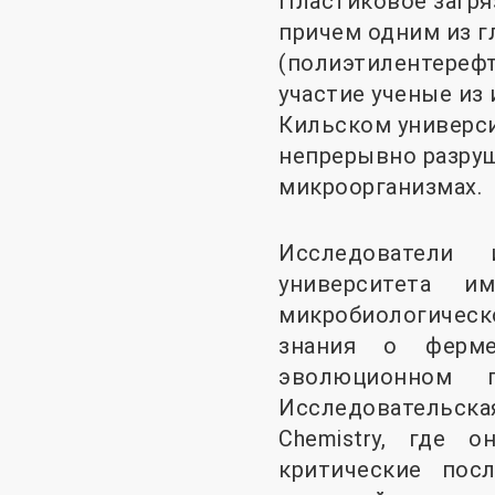
Пластиковое загря
причем одним из г
(полиэтилентерефт
участие ученые из
Кильском универси
непрерывно разру
микроорганизмах.
Исследователи 
университета и
микробиологичес
знания о ферме
эволюционном п
Исследовательская
Chemistry, где 
критические пос