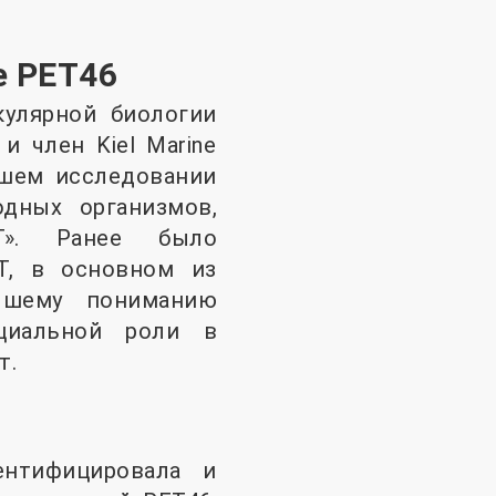
е PET46
кулярной биологии
 член Kiel Marine
ашем исследовании
дных организмов,
Т». Ранее было
Т, в основном из
чшему пониманию
циальной роли в
т.
ентифицировала и