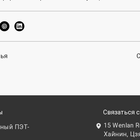
тья
ы
Связаться с
15 Wenlan 
ный ПЭТ-
Хайнин, Цз
т