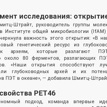
мент исследования: открыти
итц-Штрайт, руководитель группы моле
 Институте общей микробиологии (IfAM) и
дчеркнула важность этого открытия: «В н
овый генетический ресурс из глубоково
 к археям, которые разлагают ПЭ
о около 80 ферментов, разлагающих ПЭ
бов. «Наши открытия способствуют лу
роли глубоководных архей и их потен
в ПЭТ в океане», — добавила Шмитц-Штрай
свойства PET46
еномный подход, команда впервые ид