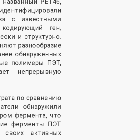
 названный PET46,
 идентифицировали
тва с известными
 кодирующий ген,
ески и структурно.
няют разнообразие
анее обнаруженных
ные полимеры ПЭТ,
ает непрерывную
трата по сравнению
атели обнаружили
ром фермента, что
угие ферменты ПЭТ
 своих активных