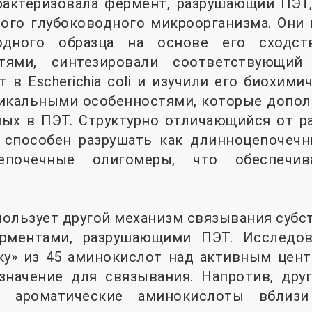
рактеризовала фермент, разрушающий ПЭТ,
мого глубоководного микроорганизма. Они
одного образца на основе его сходс
стями, синтезировали соответствующий
 в Escherichia coli и изучили его биохимич
никальными особенностями, которые допол
ных в ПЭТ. Структурно отличающийся от р
 способен разрушать как длинноцепочеч
епочечные олигомеры, что обеспечив
ользует другой механизм связывания субс
рментами, разрушающими ПЭТ. Исследов
у» из 45 аминокислот над активным цент
начение для связывания. Напротив, др
т ароматические аминокислоты вблизи