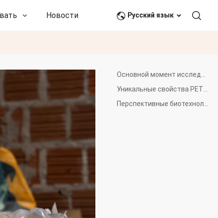
вать
Новости и события
Связаться с нами
Русский язык
Основной момент исследования: открытие PET46
Уникальные свойства PET46
Перспективные биотехнологические приложения