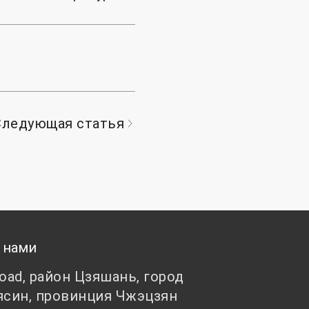
Следующая статья
 нами
Road, район Цзяшань, город
ясин, провинция Чжэцзян