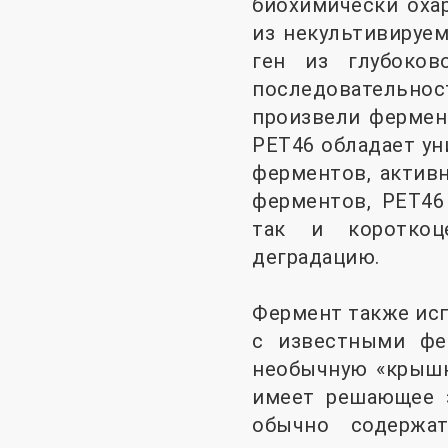
биохимически оха
из некультивируе
ген из глубоков
последовательно
произвели фермент
PET46 обладает у
ферментов, актив
ферментов, PET46
так и короткоц
деградацию.
Фермент также исп
с известными фе
необычную «крышк
имеет решающее з
обычно содержа