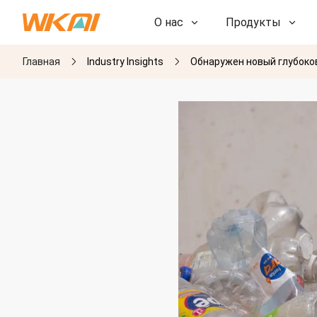
О нас
Продукты
Главная
Industry Insights
Обнаружен новый глубоко
НИОКР
НИОКР
Наша фабрика
Наша фабрика
История
История
Награды
Награды
Дочерние компании
Дочерние компании