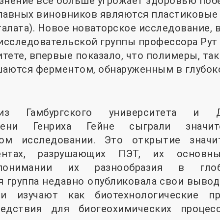
знение все больше угрожает здоровью поб
лавных виновников являются пластиковые
алата). Новое новаторское исследование, 
 исследовательской группы профессора Ру
тете, впервые показало, что полимеры, так
шаются ферментом, обнаруженным в глубо
из Гамбургского университета и Д
мени Генриха Гейне сыграли значи
ком исследовании. Это открытие значи
нтах, разрушающих ПЭТ, их основн
онимании их разнообразия в глоба
 группа недавно опубликовала свои вывод
они изучают как биотехнологические п
ледствия для биогеохимических проце