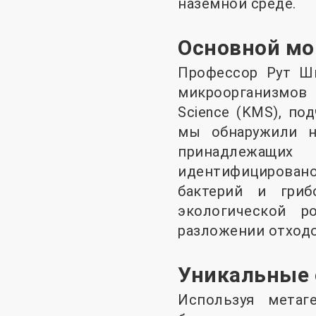
наземной среде.
Основной мо
Профессор Рут Шм
микроорганизмов в
Science (KMS), по
мы обнаружили н
принадлежащих
идентифицирован
бактерий и гри
экологической 
разложении отходо
Уникальные 
Используя метаг