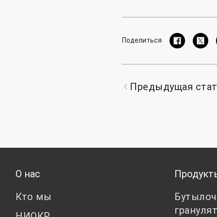
Поделиться
Предыдущая ста
О нас
Продукт
Кто мы
Бутылоч
грануля
НИОКР