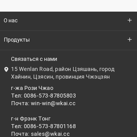
О нас
Кто мы
Продукты
НИОКР
Бутылочный ПЭТ-гранулят
Связаться с нами
15 Wenlan Road, район Цзяшань, город
Новости и события
Небутылочный ПЭТ-гранулят
Хайнин, Цзясин, провинция Чжэцзян
г-жа Рози Чжао
политика конфиденциальности
Тел: 0086-573-87805803
Почта: win-win@wkai.cc
г-н Фрэнк Тонг
Тел: 0086-573-87801168
Почта: sales@wkai.cc