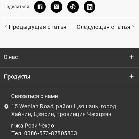
Поделиться
Предыдущая статья
Следующая статья
О нас
Кто мы
Продукты
НИОКР
Бутылочный ПЭТ-гранулят
Связаться с нами
15 Wenlan Road, район Цзяшань, город
Новости и события
Небутылочный ПЭТ-гранулят
Хайнин, Цзясин, провинция Чжэцзян
г-жа Рози Чжао
политика конфиденциальности
Тел: 0086-573-87805803