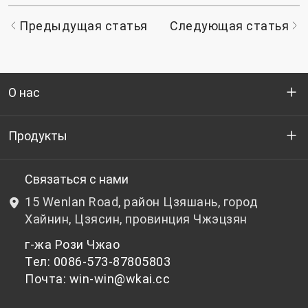
Предыдущая статья
Следующая статья
О нас
Кто мы
Продукты
НИОКР
Бутылочный ПЭТ-гранулят
Связаться с нами
15 Wenlan Road, район Цзяшань, город
Новости и события
Небутылочный ПЭТ-гранулят
Хайнин, Цзясин, провинция Чжэцзян
г-жа Рози Чжао
политика конфиденциальности
Тел: 0086-573-87805803
Почта: win-win@wkai.cc