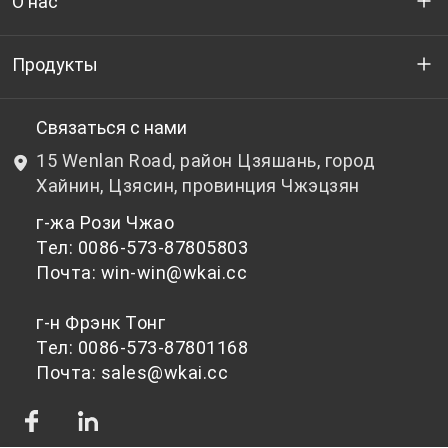
О нас
Кто мы
Продукты
НИОКР
Бутылочный ПЭТ-гранулят
Связаться с нами
15 Wenlan Road, район Цзяшань, город
Новости и события
Небутылочный ПЭТ-гранулят
Хайнин, Цзясин, провинция Чжэцзян
г-жа Рози Чжао
политика конфиденциальности
Тел: 0086-573-87805803
Почта: win-win@wkai.cc
г-н Фрэнк Тонг
Тел: 0086-573-87801168
Почта: sales@wkai.cc