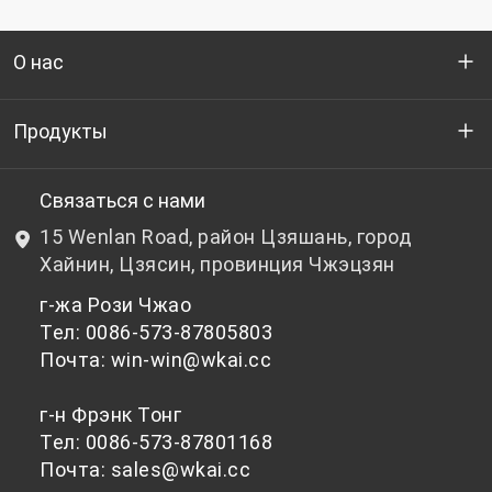
О нас
Кто мы
Продукты
НИОКР
Бутылочный ПЭТ-гранулят
Связаться с нами
15 Wenlan Road, район Цзяшань, город
Новости и события
Небутылочный ПЭТ-гранулят
Хайнин, Цзясин, провинция Чжэцзян
г-жа Рози Чжао
политика конфиденциальности
Тел: 0086-573-87805803
Почта: win-win@wkai.cc
г-н Фрэнк Тонг
Тел: 0086-573-87801168
Почта: sales@wkai.cc