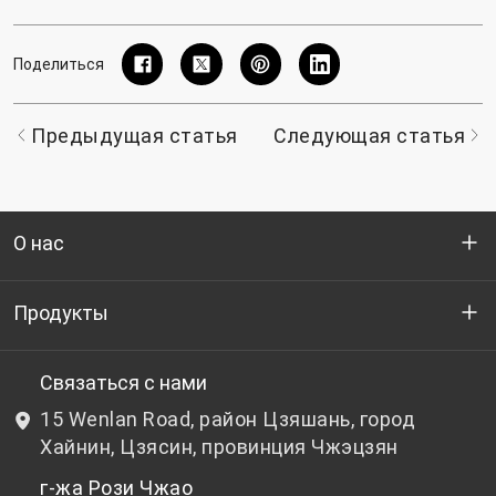
Поделиться
Предыдущая статья
Следующая статья
О нас
Кто мы
Продукты
НИОКР
Бутылочный ПЭТ-гранулят
Связаться с нами
15 Wenlan Road, район Цзяшань, город
Новости и события
Небутылочный ПЭТ-гранулят
Хайнин, Цзясин, провинция Чжэцзян
г-жа Рози Чжао
политика конфиденциальности