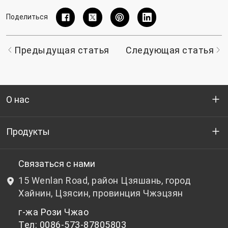
Поделиться
Предыдущая статья
Следующая статья
О нас
Кто мы
Продукты
НИОКР
Бутылочный ПЭТ-гранулят
Связаться с нами
15 Wenlan Road, район Цзяшань, город
Новости и события
Небутылочный ПЭТ-гранулят
Хайнин, Цзясин, провинция Чжэцзян
г-жа Рози Чжао
политика конфиденциальности
Тел: 0086-573-87805803