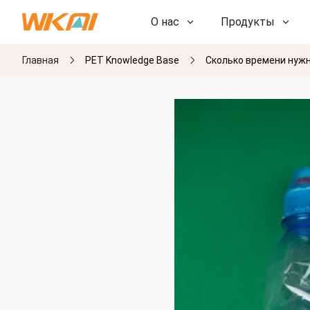
О нас
Продукты
Главная
PET Knowledge Base
Сколько времени нужн
НИОКР
НИОКР
Наша фабрика
Наша фабрика
История
История
Награды
Награды
Дочерние компании
Дочерние компании