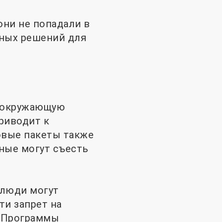
они не попадали в
вных решений для
а окружающую
приводит к
овые пакеты также
ные могут съесть
 люди могут
ти запрет на
. Программы