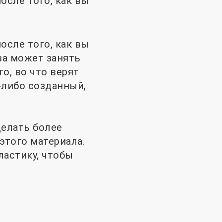
осле того, как вы
осле того, как вы
ва
может занять
о, во что верят
-либо созданный,
елать более
этого материала.
ластику, чтобы