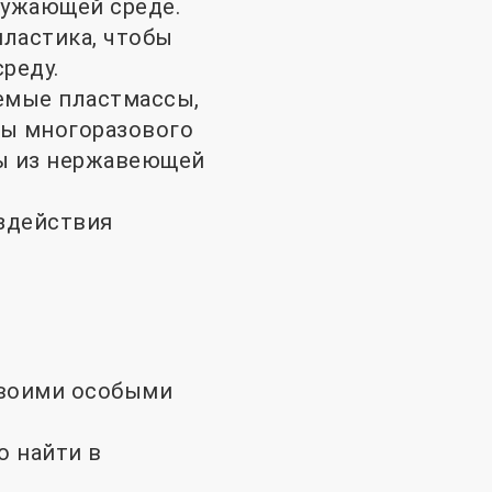
ружающей среде.
ластика, чтобы
реду.
емые пластмассы,
ты многоразового
ды из нержавеющей
здействия
своими особыми
о найти в