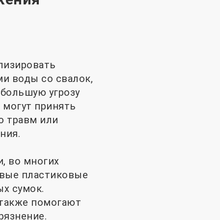
илизировать
и воды со свалок,
 большую угрозу
 могут принять
ю травм или
ния.
, во многих
овые пластиковые
х сумок.
 также помогают
рязнение.