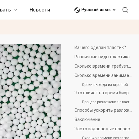
вать
Новости и события
Связаться с нами
Русский язык
Из чего сделан пластик?
Различные виды пластика
Сколько времени требуется для биоразложения пластиковых пакетов?
Сколько времени занимает биоразложение пластиковых бутылок?
Сроки выхода из строя обычных пластиковых предметов
Что влияет на время биоразложения пластика?
Процесс разложения пластика
Способы ускорить разложение пластмасс
Заключение
Часто задаваемые вопросы
Сколько времени разлагается пластик?