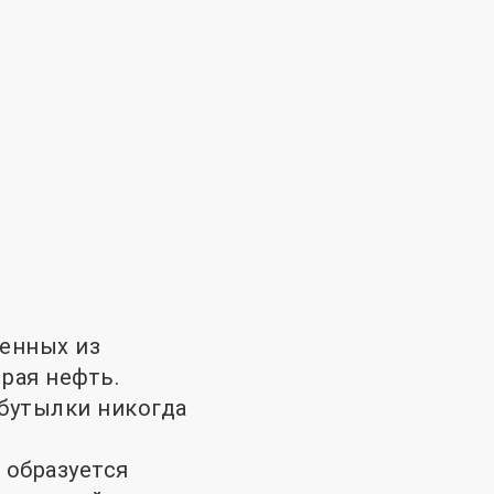
ченных из
ырая нефть.
 бутылки никогда
 образуется