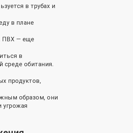
зуется в трубах и
ду в плане
а ПВХ — еще
ниться в
й среде обитания.
ых продуктов,
лжным образом, они
и угрожая
жения