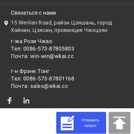
НИОКР
Бутылочный ПЭТ-гранулят
Связаться с нами
15 Wenlan Road, район Цзяшань, город
Новости и события
Небутылочный ПЭТ-гранулят
Хайнин, Цзясин, провинция Чжэцзян
г-жа Рози Чжао
политика конфиденциальности
Тел: 0086-573-87805803
Почта: win-win@wkai.cc
г-н Фрэнк Тонг
Тел: 0086-573-87801168
Почта: sales@wkai.cc
Отправить
запрос
© 2026 Сырье для ПЭТ-чипсов для различного применения | WKAI -
Поставщик высококачественного ПЭТ-пластика Powered by Shopastro