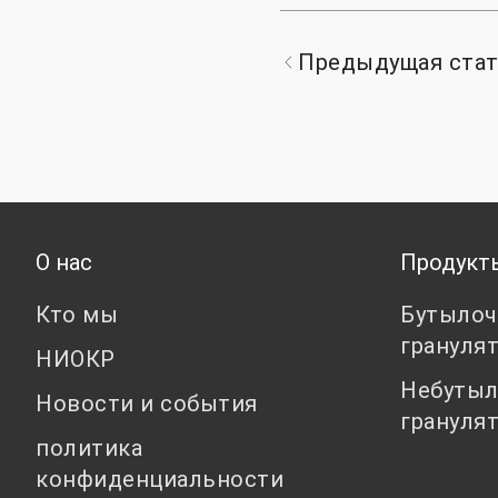
Предыдущая ста
О нас
Продукт
Кто мы
Бутылоч
грануля
НИОКР
Небутыл
Новости и события
грануля
политика
конфиденциальности