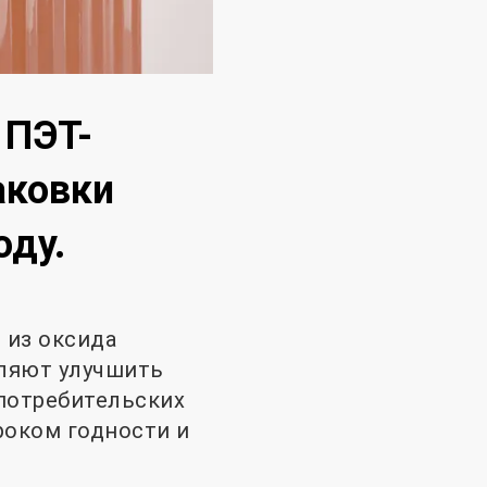
 ПЭТ-
аковки
оду.
 из оксида
оляют улучшить
 потребительских
роком годности и