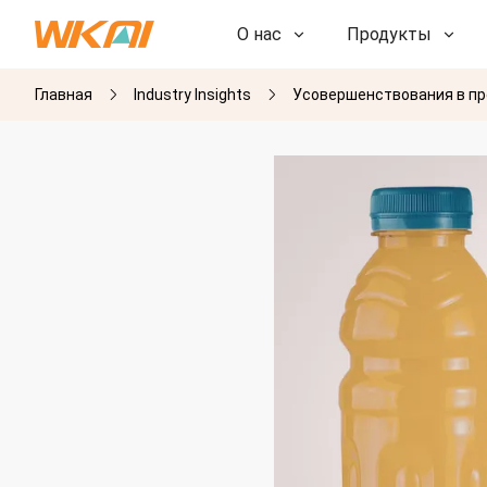
О нас
Продукты
Главная
Industry Insights
Усовершенствования в про
НИОКР
НИОКР
Наша фабрика
Наша фабрика
История
История
Награды
Награды
Дочерние компании
Дочерние компании