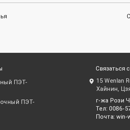
тья
ы
Связаться с
15 Wenlan 
ный ПЭТ-
Хайнин, Цз
т
г-жа Рози
очный ПЭТ-
Тел: 0086-5
т
Почта: win-