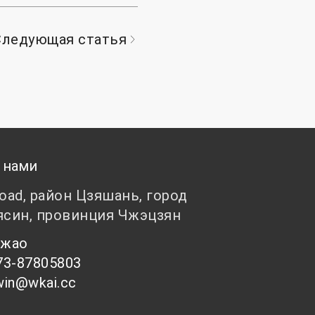
Следующая статья
 нами
Road, район Цзяшань, город
ясин, провинция Чжэцзян
 Чжао
73-87805803
win@wkai.cc