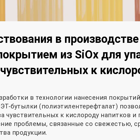
твования в производстве
покрытием из SiOx для уп
 чувствительных к кислор
работки в технологии нанесения покрытий
 ПЭТ-бутылки (полиэтилентерефталат) позв
а чувствительных к кислороду напитков и
вние проблемы, связанные со свежестью, с
тва продукции.