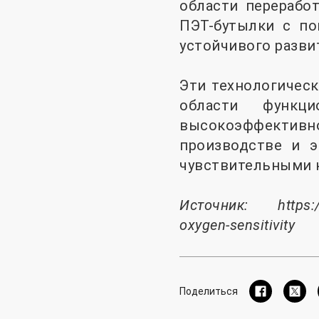
области перерабо
ПЭТ-бутылки с по
устойчивого разви
Эти технологичес
области функци
высокоэффективно
производстве и э
чувствительными к
Источник:
https:
oxygen-sensitivity
Поделиться