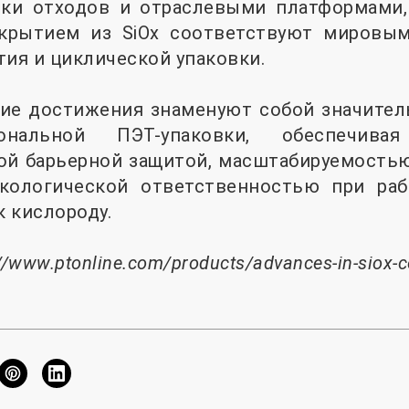
тки отходов и отраслевыми платформами,
крытием из SiOx соответствуют мировы
тия и циклической упаковки.
кие достижения знаменуют собой значител
ональной ПЭТ-упаковки, обеспечив
й барьерной защитой, масштабируемост
кологической ответственностью при раб
 кислороду.
//www.ptonline.com/products/advances-in-siox-coa