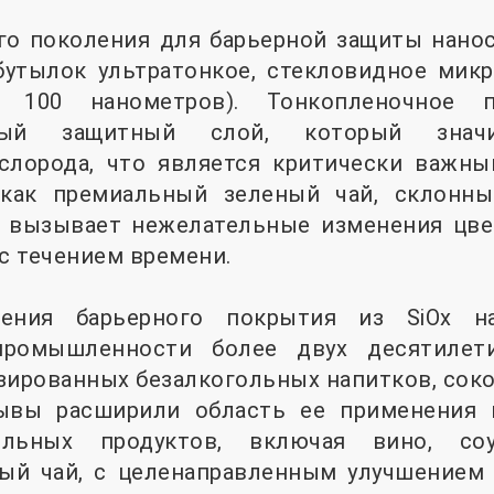
го поколения для барьерной защиты нано
бутылок ультратонкое, стекловидное микр
о 100 нанометров). Тонкопленочное п
ный защитный слой, который значи
слорода, что является критически важн
, как премиальный зеленый чай, склонн
 вызывает нежелательные изменения цвет
 с течением времени.
сения барьерного покрытия из SiOx н
промышленности более двух десятилети
зированных безалкогольных напитков, соко
рывы расширили область ее применения 
тельных продуктов, включая вино, со
ый чай, с целенаправленным улучшением 