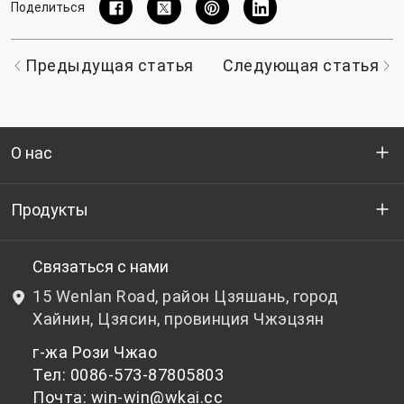
Поделиться
Предыдущая статья
Следующая статья
О нас
Кто мы
Продукты
НИОКР
Бутылочный ПЭТ-гранулят
Связаться с нами
15 Wenlan Road, район Цзяшань, город
Новости и события
Небутылочный ПЭТ-гранулят
Хайнин, Цзясин, провинция Чжэцзян
г-жа Рози Чжао
политика конфиденциальности
Тел: 0086-573-87805803
Почта: win-win@wkai.cc