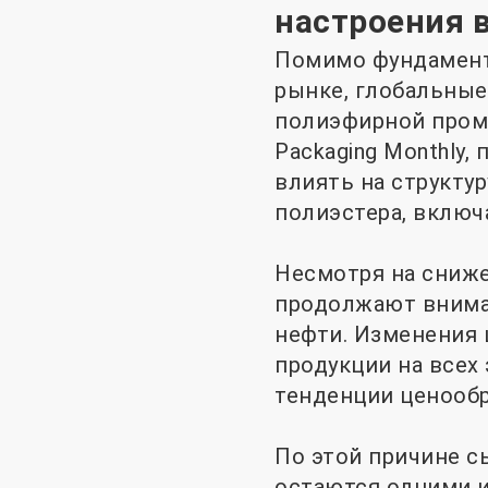
настроения в
Помимо фундамент
рынке, глобальны
полиэфирной пром
Packaging Monthly,
влиять на структу
полиэстера, включа
Несмотря на сниже
продолжают внимат
нефти. Изменения 
продукции на всех
тенденции ценообр
По этой причине с
остаются одними и