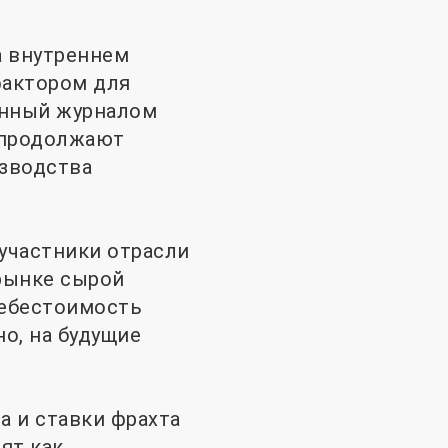
а внутреннем
фактором для
анный журналом
ь продолжают
изводства
 участники отрасли
рынке сырой
себестоимость
о, на будущие
а и ставки фрахта
ят как