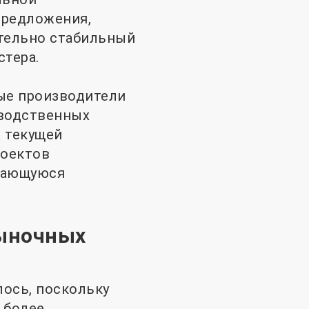
предложения,
тельно стабильный
стера.
рые производители
зводственных
х текущей
роектов
лжающуюся
рыночных
лось, поскольку
 более