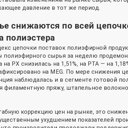
ающее давление в тот же период.
ье снижаются по всей цепочк
а полиэстера
кс цепочки поставок полиэфирной продук
ы полиэфирного сырья за неделю продемо
 на PX снизилась на 1,51%, на PTA — на 1,1
зафиксировано на MEG. По мере снижения це
нция наблюдалась и в сегменте готовой п
я филаментную пряжу, штапельное волокно
абную коррекцию цен на рынке, это сниже
ущественным ухудшением показателей про
, что производители продолжали поддержи