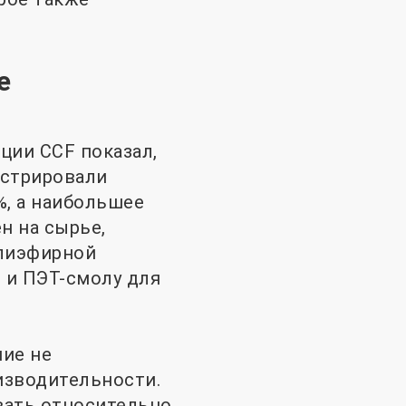
е
ции CCF показал,
нстрировали
8%, а наибольшее
н на сырье,
олиэфирной
 и ПЭТ-смолу для
ние не
изводительности.
вать относительно