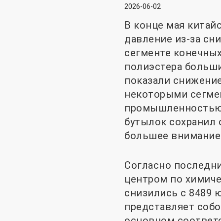
2026-06-02
В конце мая кита
давление из-за сн
сегменте конечных
полиэстера больш
показали снижение
некоторыми сегмен
промышленностью,
бутылок сохранил 
большее внимание 
Согласно последн
центром по химиче
снизились с 8489 ю
представляет собо
основном соответс