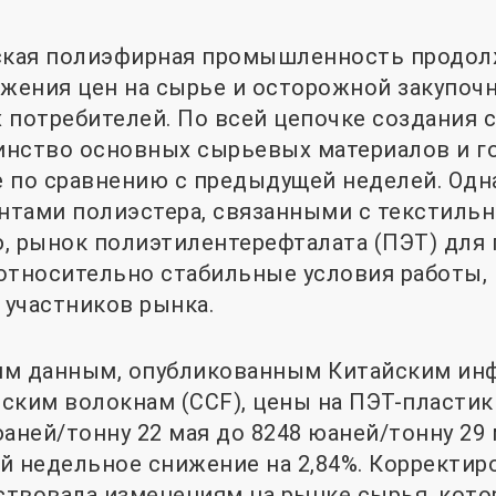
йская полиэфирная промышленность продо
ижения цен на сырье и осторожной закупоч
 потребителей. По всей цепочке создания 
инство основных сырьевых материалов и г
 по сравнению с предыдущей неделей. Одн
тами полиэстера, связанными с текстиль
 рынок полиэтилентерефталата (ПЭТ) для 
относительно стабильные условия работы, 
участников рынка.
им данным, опубликованным Китайским и
ским волокнам (CCF), цены на ПЭТ-пластик
аней/тонну 22 мая до 8248 юаней/тонну 29 
й недельное снижение на 2,84%. Корректиро
твовала изменениям на рынке сырья, кото