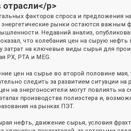
 отрасли</p>
альных факторов спроса и предложения н
е энергетические рынки остаются важным 
ышленности. Недавний анализ, опубликов
 показал, что колебания цен на сырую нефт
ру затрат на ключевые виды сырья для про
я PX, PTA и MEG.
ние цен на сырье во второй половине мая,
ельно следить за развитием ситуации на 
цен на энергоносители могут повлиять на 
 этапах производства полиэстера и, возможн
азования на рынках ПЭТ.
ырая нефть, движение сырья, условия фрахт
з ключевых показателей, за которыми след