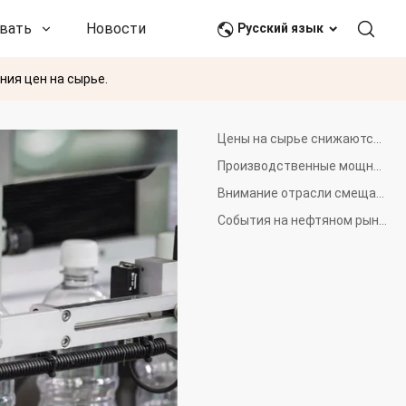
вать
Новости и события
Связаться с нами
Русский язык
ия цен на сырье.
Цены на сырье снижаются по всей цепочке производства полиэстера
Производственные мощности по выпуску ПЭТ-бутылок остаются относительно высокими
Внимание отрасли смещается в сторону рыночных условий июня</p>
События на нефтяном рынке продолжают влиять на настроения в отрасли</p>