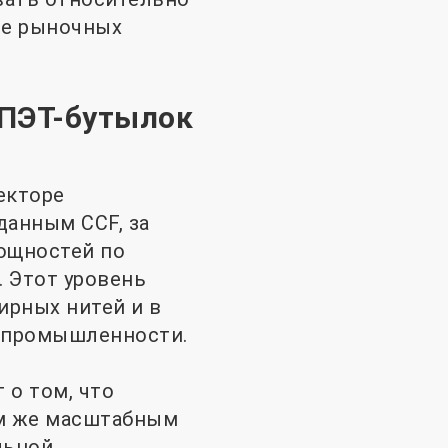
ие рыночных
 ПЭТ-бутылок
екторе
данным CCF, за
мощностей по
. Этот уровень
ирных нитей и в
й промышленности.
о том, что
им же масштабным
льной