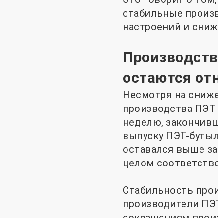
стабильные произ
настроений и сниж
Производств
остаются от
Несмотря на сниже
производства ПЭТ-
неделю, закончивш
выпуску ПЭТ-бутыл
оставался выше за
целом соответств
Стабильность прои
производители ПЭТ
сокращениям произ