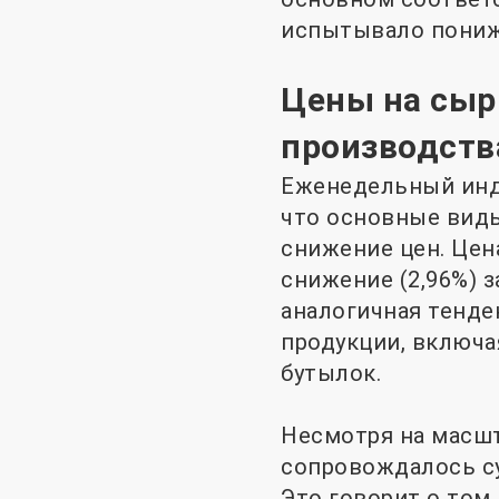
испытывало пониж
Цены на сыр
производств
Еженедельный инде
что основные вид
снижение цен. Цена
снижение (2,96%) 
аналогичная тенде
продукции, включа
бутылок.
Несмотря на масшт
сопровождалось с
Это говорит о том