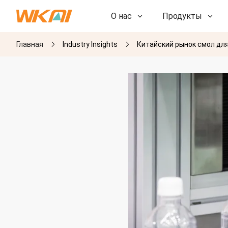
О нас
Продукты
Главная
Industry Insights
Китайский рынок смол дл
НИОКР
НИОКР
Наша фабрика
Наша фабрика
История
История
Награды
Награды
Дочерние компании
Дочерние компании