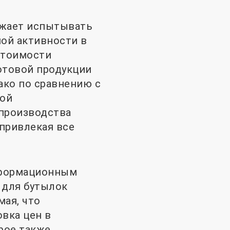
лжает испытывать
ной активности в
стоимости
отовой продукции
ако по сравнению с
ной
производства
привлекая все
нформационным
 для бутылок
мая, что
вка цен в
рое также