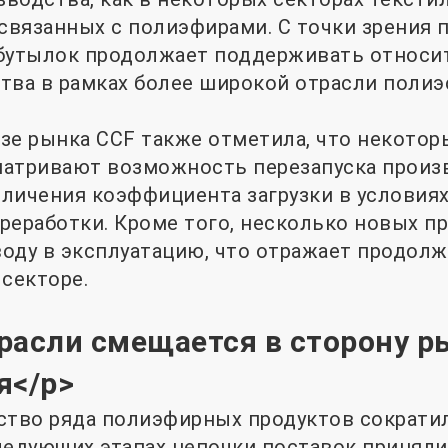
вязанных с полиэфирами. С точки зрения 
 бутылок продолжает поддерживать относи
тва в рамках более широкой отрасли полиэ
зе рынка CCF также отметила, что некото
матривают возможность перезапуска прои
личения коэффициента загрузки в условия
реработки. Кроме того, несколько новых п
воду в эксплуатацию, что отражает продо
 секторе.
расли смещается в сторону 
я</p>
ство ряда полиэфирных продуктов сократи
ледующих этапах цепочки поставок приняли