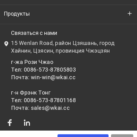
Кто мы
Продукты
НИОКР
Бутылочный ПЭТ-гранулят
Связаться с нами
15 Wenlan Road, район Цзяшань, город
Новости и события
Небутылочный ПЭТ-гранулят
Хайнин, Цзясин, провинция Чжэцзян
г-жа Рози Чжао
политика конфиденциальности
Тел: 0086-573-87805803
Почта: win-win@wkai.cc
г-н Фрэнк Тонг
Тел: 0086-573-87801168
Почта: sales@wkai.cc