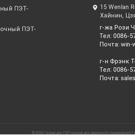
15 Wenlan 
ный ПЭТ-
Хайнин, Цз
т
г-жа Рози
очный ПЭТ-
Тел: 0086-5
т
Почта: win-
г-н Фрэнк 
Тел: 0086-5
Почта: sale
© 2026 Сырье для ПЭТ-чипсов для различного применения | 