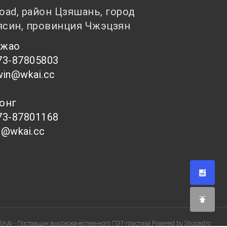
Road, район Цзяшань, город
ясин, провинция Чжэцзян
 Чжао
73-87805803
win@wkai.cc
Тонг
73-87801168
s@wkai.cc
WKAI - Поставщик высококачественного ПЭТ-пластика Powered by Shopastro