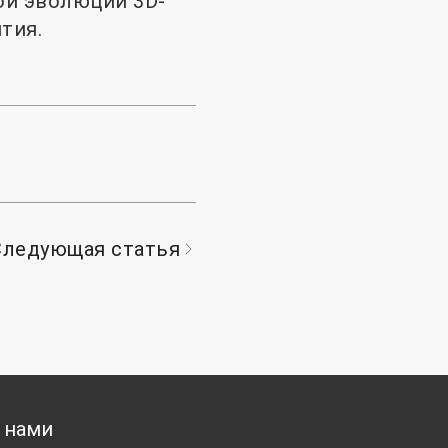
ой эволюции 3D-
тия.
Следующая статья
 нами