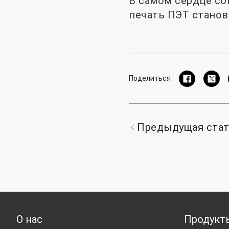
В самом сердце со
печать ПЭТ станов
Поделиться
Предыдущая ста
О нас
Продукт