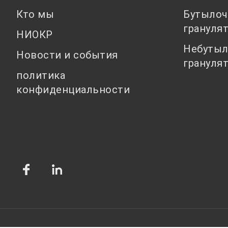
Кто мы
Бутылоч
грануля
НИОКР
Небутыл
Новости и события
грануля
политика
конфиденциальности