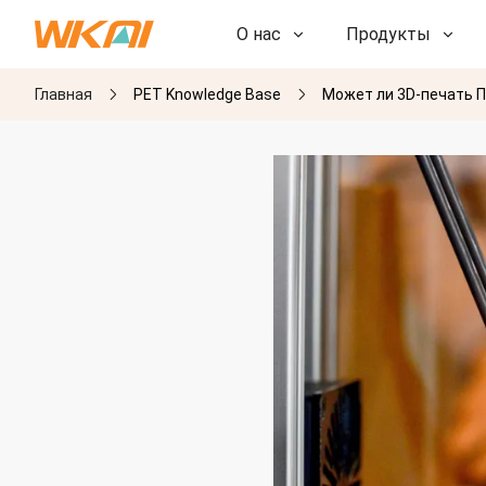
О нас
Продукты
Главная
PET Knowledge Base
Может ли 3D-печать 
НИОКР
НИОКР
Наша фабрика
Наша фабрика
История
История
Награды
Награды
Дочерние компании
Дочерние компании