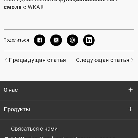
смола
с WKAI!
Поделиться
Предыдущая статья
Следующая статья
О нас
Кто мы
Продукты
НИОКР
Бутылочный ПЭТ-гранулят
Связаться с нами