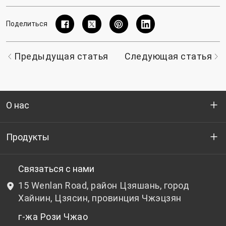
Поделиться
Предыдущая статья
Следующая статья
О нас
Кто мы
Продукты
НИОКР
Бутылочный ПЭТ-гранулят
Связаться с нами
15 Wenlan Road, район Цзяшань, город
Новости и события
Небутылочный ПЭТ-гранулят
Хайнин, Цзясин, провинция Чжэцзян
г-жа Рози Чжао
политика конфиденциальности