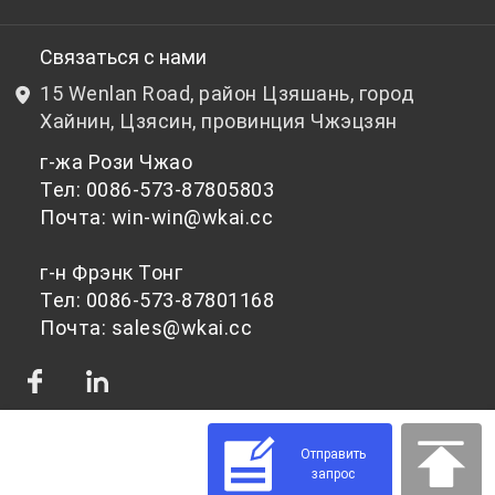
НИОКР
Бутылочный ПЭТ-гранулят
Связаться с нами
15 Wenlan Road, район Цзяшань, город
Новости и события
Небутылочный ПЭТ-гранулят
Хайнин, Цзясин, провинция Чжэцзян
г-жа Рози Чжао
политика конфиденциальности
Тел: 0086-573-87805803
Почта: win-win@wkai.cc
г-н Фрэнк Тонг
Тел: 0086-573-87801168
Почта: sales@wkai.cc
Отправить
запрос
© 2026 Сырье для ПЭТ-чипсов для различного применения | WKAI -
Поставщик высококачественного ПЭТ-пластика Powered by Shopastro