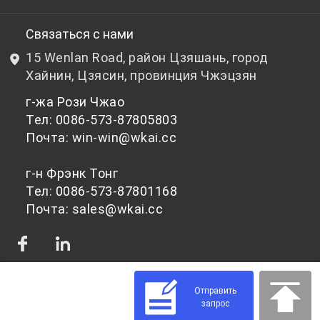
НИОКР
Бутылочный ПЭТ-гранулят
Связаться с нами
15 Wenlan Road, район Цзяшань, город
Новости и события
Небутылочный ПЭТ-гранулят
Хайнин, Цзясин, провинция Чжэцзян
г-жа Рози Чжао
политика конфиденциальности
Тел: 0086-573-87805803
Почта: win-win@wkai.cc
г-н Фрэнк Тонг
Тел: 0086-573-87801168
Почта: sales@wkai.cc
Отправить
запрос
© 2026 Сырье для ПЭТ-чипсов для различного применения | WKAI -
Поставщик высококачественного ПЭТ-пластика Powered by Shopastro