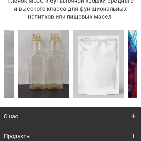
пленок MLCC и бутылочной крошки среднего
и высокого класса для функциональных
напитков или пищевых масел.
О нас
Кто мы
Продукты