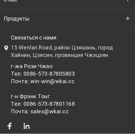
Кто мы
Продукты
НИОКР
Бутылочный ПЭТ-гранулят
Связаться с нами
15 Wenlan Road, район Цзяшань, город
Новости и события
Небутылочный ПЭТ-гранулят
Хайнин, Цзясин, провинция Чжэцзян
г-жа Рози Чжао
политика конфиденциальности
Тел: 0086-573-87805803
Почта: win-win@wkai.cc
г-н Фрэнк Тонг
Тел: 0086-573-87801168
Почта: sales@wkai.cc