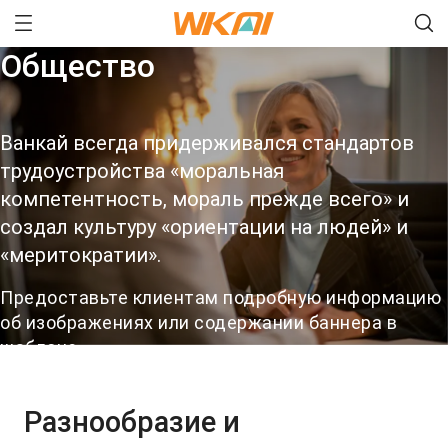
Общество
Ванкай всегда придерживался стандартов
трудоустройства «моральная
компетентность, мораль прежде всего» и
создал культуру «ориентации на людей» и
«меритократии».
Предоставьте клиентам подробную информацию
об изображениях или содержании баннера в
шаблоне.
Купить все
Разнообразие и