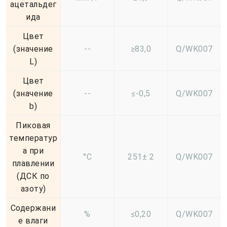
ацетальдег
ида
Цвет
(значение
--
≥83,0
Q/WK007
L)
Цвет
(значение
--
≤-0,5
Q/WK007
b)
Пиковая
температур
а при
°С
251± 2
Q/WK007
плавлении
(ДСК по
азоту)
Содержани
%
≤0,20
Q/WK007
е влаги