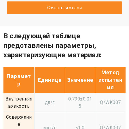
Связаться с нами
В следующей таблице
представлены параметры,
характеризующие материал:
Метод
Парамет
Единица
Значение
испытан
р
ия
Внутренняя
0,790±0,01
дл/г
Q/WK007
вязкость
5
Содержани
е
мкг/г
≤1,0
Q/WK007