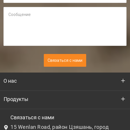
Сообщение
Связаться с нами
О нас
Кто мы
Продукты
НИОКР
Бутылочный ПЭТ-гранулят
Связаться с нами
15 Wenlan Road, район Цзяшань, город