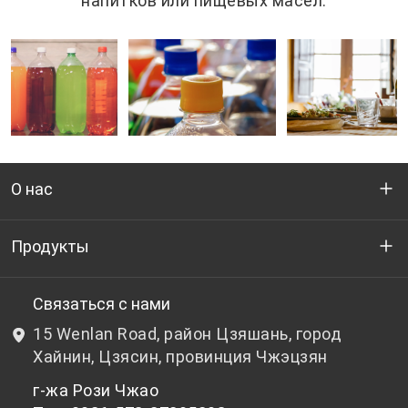
напитков или пищевых масел.
О нас
Кто мы
Продукты
НИОКР
Бутылочный ПЭТ-гранулят
Связаться с нами
15 Wenlan Road, район Цзяшань, город
Новости и события
Небутылочный ПЭТ-гранулят
Хайнин, Цзясин, провинция Чжэцзян
г-жа Рози Чжао
политика конфиденциальности