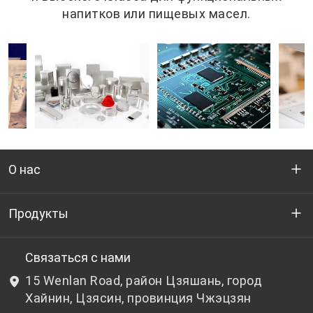
напитков или пищевых масел.
О нас
Кто мы
Продукты
НИОКР
Бутылочный ПЭТ-гранулят
Связаться с нами
15 Wenlan Road, район Цзяшань, город
Новости и события
Небутылочный ПЭТ-гранулят
Хайнин, Цзясин, провинция Чжэцзян