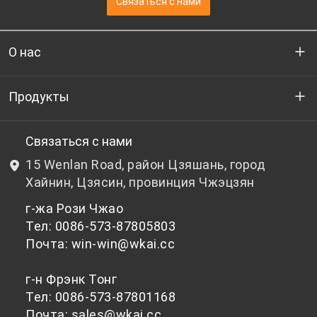
Связаться с нами
О нас
Кто мы
Продукты
НИОКР
Бутылочный ПЭТ-гранулят
Связаться с нами
15 Wenlan Road, район Цзяшань, город
Новости и события
Небутылочный ПЭТ-гранулят
Хайнин, Цзясин, провинция Чжэцзян
г-жа Рози Чжао
политика конфиденциальности
Тел: 0086-573-87805803
Почта: win-win@wkai.cc
г-н Фрэнк Тонг
Тел: 0086-573-87801168
Почта: sales@wkai.cc