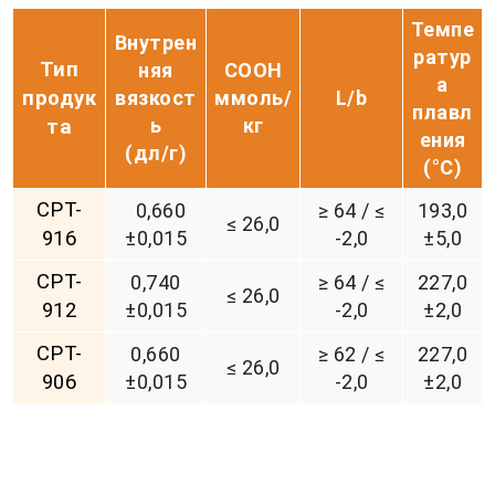
Темпе
Внутрен
ратур
Тип
няя
COOH
а
продук
вязкост
ммоль/
L/b
плавл
ь
кг
та
ения
(д
л/г)
(°С)
CPT-
0,660
≥ 64 / ≤
193,0
≤ 26,0
916
±0,015
-2,0
±5,0
CPT-
0,740
≥ 64 / ≤
227,0
≤ 26,0
912
±0,015
-2,0
±2,0
CPT-
0,660
≥ 62 / ≤
227,0
≤ 26,0
906
±0,015
-2,0
±2,0