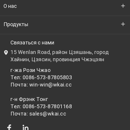
О нас
Кто мы
Продукты
НИОКР
Бутылочный ПЭТ-гранулят
Связаться с нами
15 Wenlan Road, район Цзяшань, город
Новости и события
Небутылочный ПЭТ-гранулят
Хайнин, Цзясин, провинция Чжэцзян
г-жа Рози Чжао
политика конфиденциальности
Тел: 0086-573-87805803
Почта: win-win@wkai.cc
г-н Фрэнк Тонг
Тел: 0086-573-87801168
Почта: sales@wkai.cc