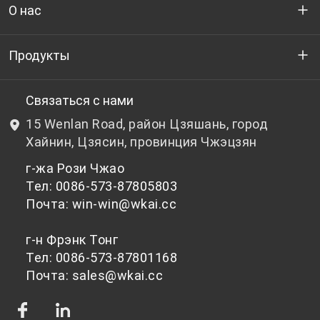
О нас
Кто мы
Продукты
НИОКР
Бутылочный ПЭТ-гранулят
Связаться с нами
15 Wenlan Road, район Цзяшань, город
Новости и события
Небутылочный ПЭТ-гранулят
Хайнин, Цзясин, провинция Чжэцзян
г-жа Рози Чжао
политика конфиденциальности
Тел: 0086-573-87805803
Почта: win-win@wkai.cc
г-н Фрэнк Тонг
Тел: 0086-573-87801168
Почта: sales@wkai.cc