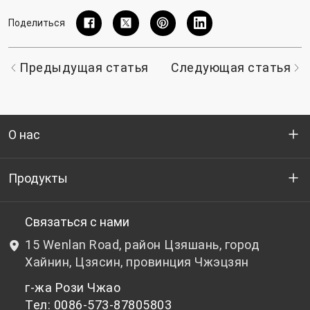
Поделиться
Предыдущая статья
Следующая статья
О нас
Кто мы
Продукты
НИОКР
Бутылочный ПЭТ-гранулят
Связаться с нами
15 Wenlan Road, район Цзяшань, город
Новости и события
Небутылочный ПЭТ-гранулят
Хайнин, Цзясин, провинция Чжэцзян
г-жа Рози Чжао
политика конфиденциальности
Тел: 0086-573-87805803