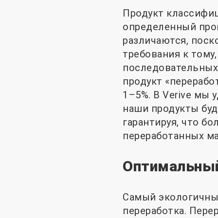
Продукт классифиц
определенный проц
различаются, поск
требования к тому
последовательных 
продукт «перерабо
1–5%. В Verive мы
наши продукты буд
гарантируя, что б
переработанных ма
Оптимальный
Самый экологичный
переработка. Пере