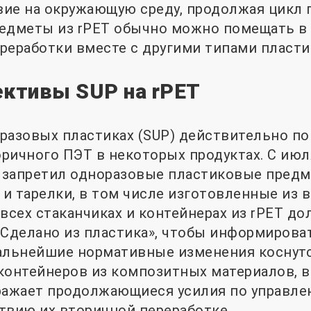
ие на окружающую среду, продолжая цикл 
редметы из rPET обычно можно помещать в
реработки вместе с другими типами пласти
ективы SUP на rPET
разовых пластиках (SUP) действительно по
ричного ПЭТ в некоторых продуктах. С июл
запретил одноразовые пластиковые предме
и тарелки, в том числе изготовленные из в
 всех стаканчиках и контейнерах из rPET д
«Сделано из пластика», чтобы информирова
альнейшие нормативные изменения коснутс
контейнеров из композитных материалов, 
отражает продолжающиеся усилия по управ
твию их вторичной переработке.