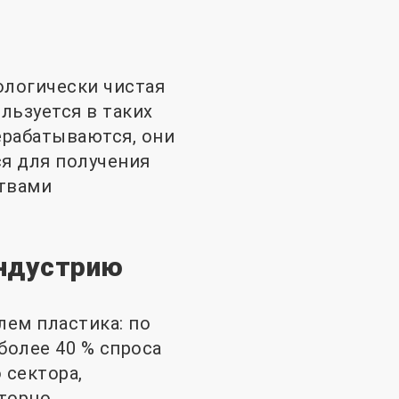
ологически чистая
льзуется в таких
ерабатываются, они
я для получения
ствами
индустрию
ем пластика: по
 более 40 % спроса
 сектора,
вторно