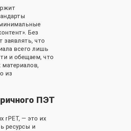
ержит
тандарты
ы минимальные
онтент». Без
 заявлять, что
иала всего лишь
ти и обещаем, что
 материалов,
о из
оричного ПЭТ
 rPET, — это их
ь ресурсы и