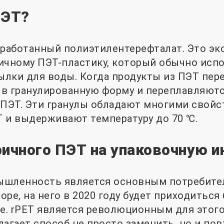
ПЭТ?
еработанный полиэтилентерефталат. Это эк
ичному ПЭТ-пластику, который обычно испо
тылки для воды. Когда продукты из ПЭТ пер
в гранулированную форму и переплавляютс
 ПЭТ. Эти гранулы обладают многими свой
 и выдерживают температуру до 70 ℃.
ричного ПЭТ на упаковочную 
ышленность является основным потребител
rope, на него в 2020 году будет приходиться
пе. rPET является революционным для этого
лагает способ не просто заменить, но и по