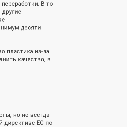
 переработки. В то
 другие
же
инимум десяти
о пластика из-за
нить качество, в
ты, но не всегда
й директиве ЕС по