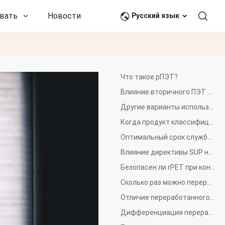
вать
Новости и события
Связаться с нами
Русский язык
Что такое рПЭТ?
Влияние вторичного ПЭТ на упаковочную индустрию
Другие варианты использования rPET
Когда продукт классифицируется как rPET?
Оптимальный срок службы изделий из вторичного ПЭТ
Влияние директивы SUP на rPET
Безопасен ли rPET при контакте с пищевыми продуктами?
Сколько раз можно перерабатывать пластик?
Отличие переработанного пластика от восстановленного
Дифференциация переработанного пластика до и после потребления