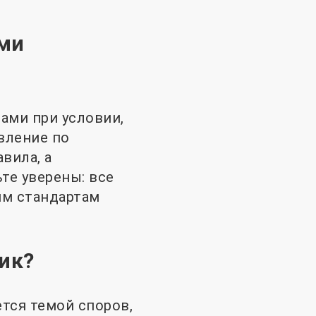
ыми
ами при условии,
вление по
вила, а
те уверены: все
им стандартам
ик?
ется темой споров,