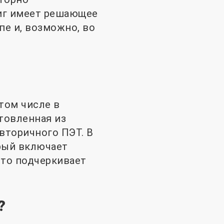
иг имеет решающее
е и, возможно, во
том числе в
товленная из
вторичного ПЭТ. В
рый включает
что подчеркивает
?