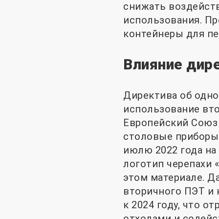
снижать воздейств
использования. П
контейнеры для пе
Влияние дир
Директива об одно
использование вто
Европейский Союз 
столовые приборы 
июлю 2022 года на
логотип черепахи 
этом материале. Д
вторичного ПЭТ и 
к 2024 году, что 
отходами и содейс