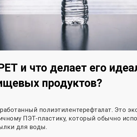
rPET и что делает его иде
пищевых продуктов?
еработанный полиэтилентерефталат. Это эк
ичному ПЭТ-пластику, который обычно испо
тылки для воды.