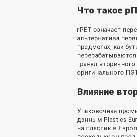
Что такое р
rPET означает пер
альтернатива перв
предметах, как бу
перерабатываются 
гранул вторичного
оригинального ПЭТ
Влияние вто
Упаковочная пром
данным Plastics Eu
на пластик в Евро
поскольку он пред