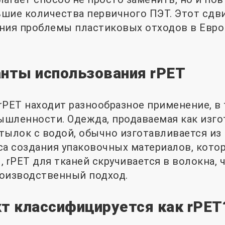
шие количества первичного ПЭТ. Этот сдв
ния проблемы пластиковых отходов в Европ
анты использования rPET
rPET находит разнообразное применение, в 
шленности. Одежда, продаваемая как изго
тылок с водой, обычно изготавливается из 
са создания упаковочных материалов, кото
 rPET для тканей скручивается в волокна, 
роизводственный подход.
кт классифицируется как rPET