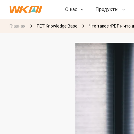
О нас
Продукты
Главная
PET Knowledge Base
Что такое rPET и что
НИОКР
НИОКР
Наша фабрика
Наша фабрика
История
История
Награды
Награды
Дочерние компании
Дочерние компании