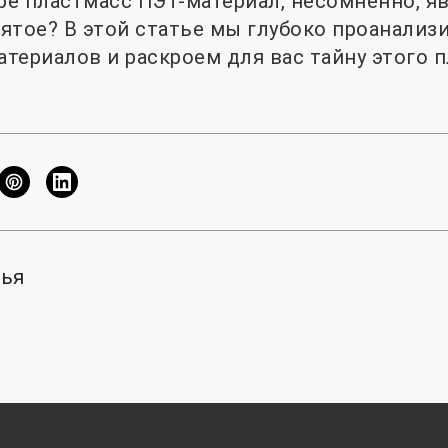
е пластмасс ПЭТ-материал, несомненно, яв
вятое? В этой статье мы глубоко проанализ
териалов и раскроем для вас тайну этого п
тья