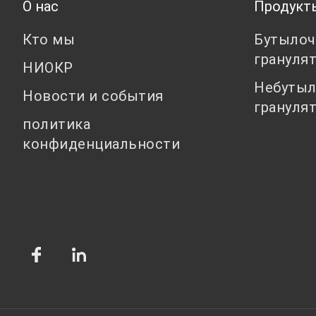
О нас
Продукт
Кто мы
Бутылоч
грануля
НИОКР
Небутыл
Новости и события
грануля
политика
конфиденциальности