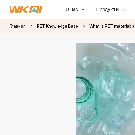
О нас
Продукты
Главная
PET Knowledge Base
What is PET material: a
НИОКР
НИОКР
Наша фабрика
Наша фабрика
История
История
Награды
Награды
Дочерние компании
Дочерние компании