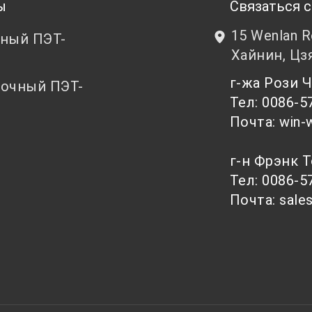
ы
Связаться с
15 Wenlan 
ный ПЭТ-
Хайнин, Цз
т
г-жа Рози
очный ПЭТ-
Тел: 0086-5
т
Почта: win-
г-н Фрэнк 
Тел: 0086-5
Почта: sale