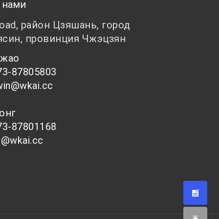
 нами
Road, район Цзяшань, город
ясин, провинция Чжэцзян
 Чжао
73-87805803
win@wkai.cc
Тонг
73-87801168
s@wkai.cc