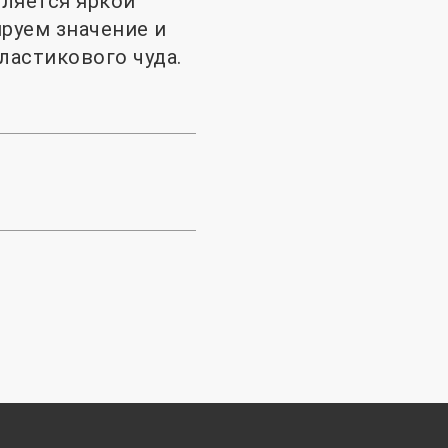
ляется яркой
ируем значение и
ластикового чуда.