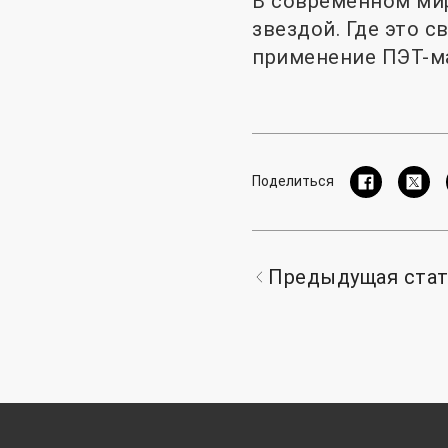
В современном мир
звездой. Где это с
применение ПЭТ-ма
Поделиться
Предыдущая ста