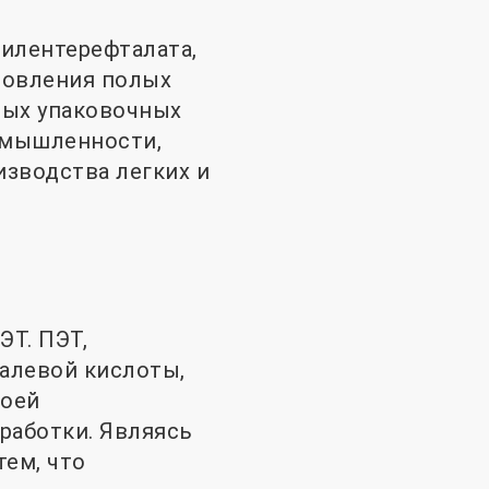
илентерефталата,
товления полых
ных упаковочных
омышленности,
зводства легких и
ЭТ. ПЭТ,
алевой кислоты,
воей
работки. Являясь
тем, что