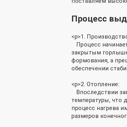
поставляем высок
Процесс выд
<р>1. Производств
Процесс начинаетс
закрытым горлышк
формования, а пре
обеспечении стаби
<р>2. Отопление:
Впоследствии заг
температуры, что 
процесс нагрева 
размеров конечног