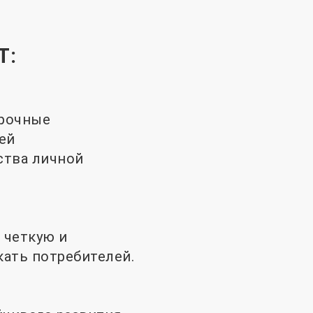
Т:
прочные
ей
ства личной
 четкую и
ать потребителей.