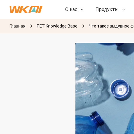
О нас
Продукты
Главная
PET Knowledge Base
Что такое выдувное 
НИОКР
НИОКР
Наша фабрика
Наша фабрика
История
История
Награды
Награды
Дочерние компании
Дочерние компании