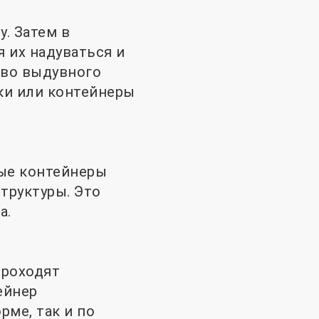
. Затем в
 их надуваться и
тво выдувного
ки или контейнеры
ые контейнеры
труктуры. Это
а.
проходят
ейнер
ме, так и по