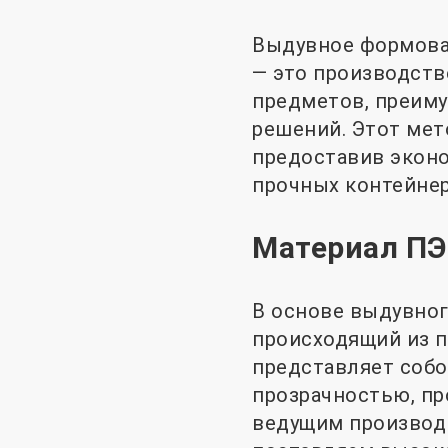
Выдувное формова
— это производств
предметов, преиму
решений. Этот ме
предоставив эконо
прочных контейнер
Материал ПЭ
В основе выдувног
происходящий из п
представляет соб
прозрачностью, п
ведущим производи