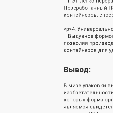
ПЭТ легко перераб
Переработанный ПЭ
контейнеров, спос
<р>4. Универсально
Выдувное формова
позволяя производ
контейнеров для у
Вывод:
В мире упаковки 
изобретательности
которых форма орг
являемся свидетел