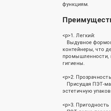
функциям.
Преимуществ
<р>1. Легкий:
Выдувное формова
контейнеры, что д
промышленности, в
гигиены.
<р>2. Прозрачность
Присущая ПЭТ-мат
эстетичную упаков
<р>3. Пригодность