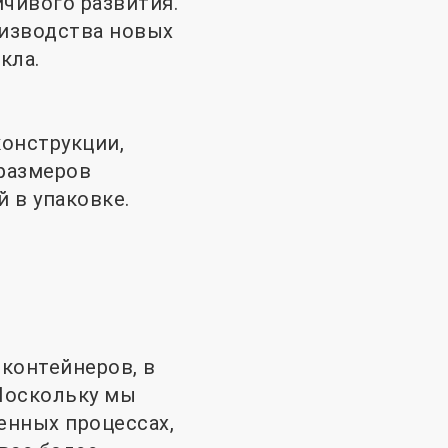
чивого развития.
оизводства новых
кла.
онструкции,
размеров
 в упаковке.
контейнеров, в
Поскольку мы
енных процессах,