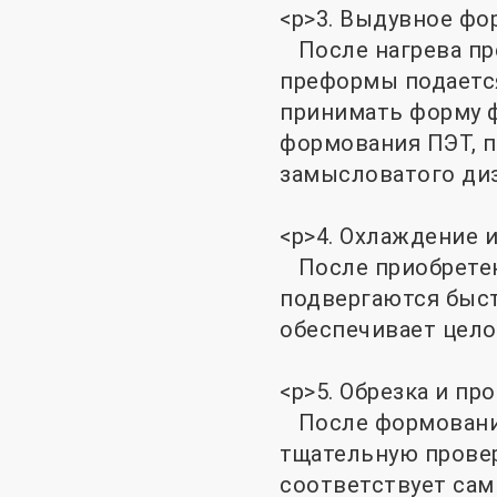
<р>3. Выдувное фо
После нагрева пр
преформы подается
принимать форму 
формования ПЭТ, 
замысловатого диз
<р>4. Охлаждение и
После приобретен
подвергаются быст
обеспечивает цело
<р>5. Обрезка и про
После формования
тщательную провер
соответствует сам