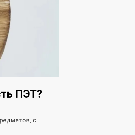
сть ПЭТ?
редметов, с