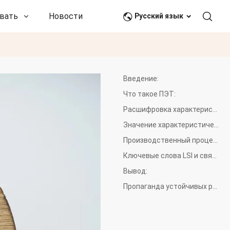
вать
Новости и события
Связаться с нами
Русский язык
Введение:
Что такое ПЭТ:
Расшифровка характеристической вязкости:
Значение характеристической вязкости:
Производственный процесс:
Ключевые слова LSI и связанные с ними понятия:
Вывод:
Пропаганда устойчивых решений: