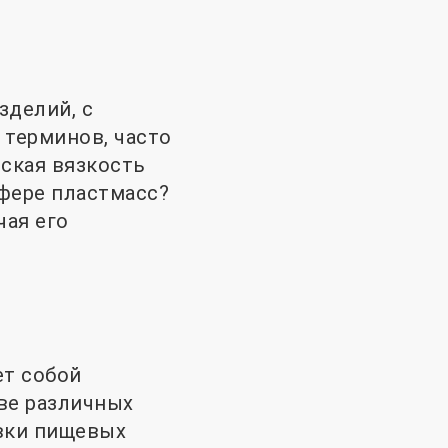
зделий, с
терминов, часто
еская вязкость
сфере пластмасс?
чая его
ет собой
ве различных
овки пищевых