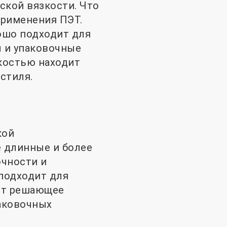
ской вязкости. Что
применения ПЭТ.
ошо подходит для
ы и упаковочные
зкостью находит
стиля.
кой
 длинные и более
очности и
подходит для
ют решающее
паковочных