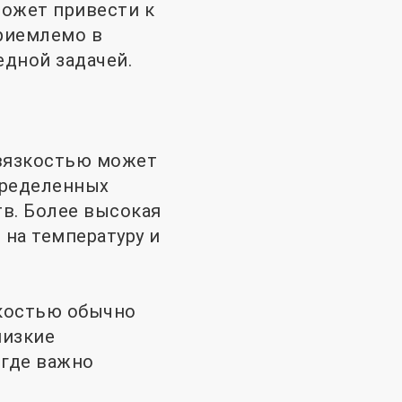
может привести к
риемлемо в
едной задачей.
 вязкостью может
пределенных
в. Более высокая
на температуру и
зкостью обычно
низкие
 где важно