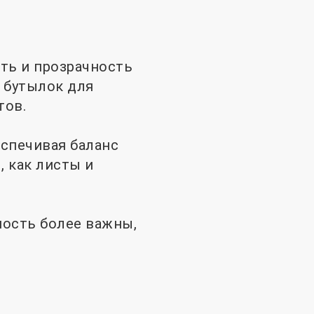
сть и прозрачность
 бутылок для
тов.
еспечивая баланс
 как листы и
мость более важны,