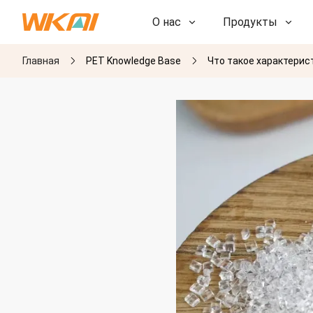
О нас
Продукты
Главная
PET Knowledge Base
Что такое характерис
НИОКР
НИОКР
Наша фабрика
Наша фабрика
История
История
Награды
Награды
Дочерние компании
Дочерние компании